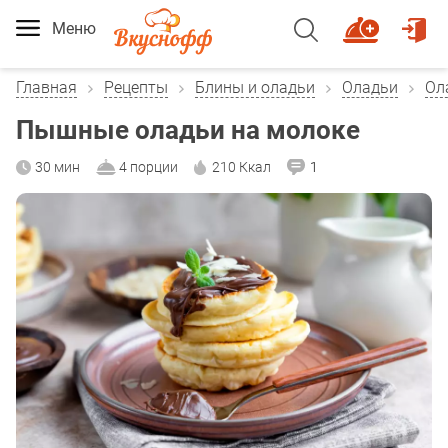
Меню
Главная
Рецепты
Блины и оладьи
Оладьи
Ол
Пышные оладьи на молоке
30 мин
4 порции
210 Ккал
1