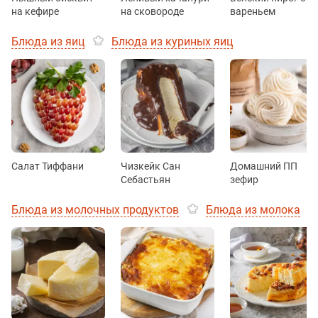
на кефире
на сковороде
вареньем
Блюда из яиц
Блюда из куриных яиц
Салат Тиффани
Чизкейк Сан
Домашний ПП
Себастьян
зефир
Блюда из молочных продуктов
Блюда из молока