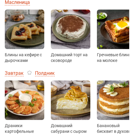
Масленица
Блины на кефире с
Домашний торт на
Гречневые блины
дырочками
сковороде
на молоке
Завтрак
Полдник
Драники
Домашний
Банановый
картофельные
сабурани с сыром
бисквит в духовке