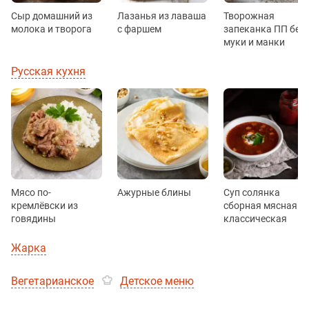
Сыр домашний из
Лазанья из лаваша
Творожная
молока и творога
с фаршем
запеканка ПП без
муки и манки
Русская кухня
Мясо по-
Ажурные блины
Суп солянка
кремлёвски из
сборная мясная
говядины
классическая
Жарка
Вегетарианское
Детское меню