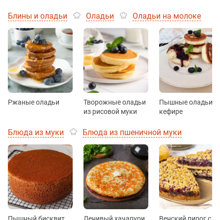
Блины и оладьи
Оладьи
Оладьи на молоке
Ржаные оладьи
Творожные оладьи
Пышные оладьи н
из рисовой муки
кефире
Блюда из муки
Блюда из пшеничной муки
Пышный бисквит
Ленивый хачапури
Венский пирог с