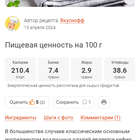
Автор рецепта:
Вкуснофф
15 апреля 2024
Пищевая ценность на 100 г
Калории
Белки
Жиры
Углеводы
210.4
7.4
2.9
38.6
Ккал
грамм
грамм
грамм
Энергетическая ценность рассчитана для сырых продуктов
Оценить
5
Сохранить
1
(2)
Ингредиенты
Шаги с фото
Комментарии (1)
В большинстве случаев классическим основным
ингредиентом воздушных оладий является кефир,