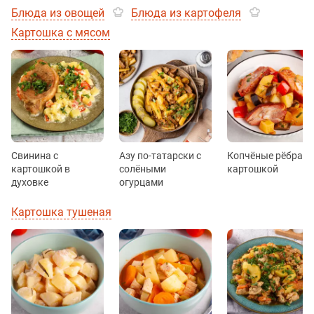
Блюда из овощей
Блюда из картофеля
Картошка с мясом
Свинина с
Азу по-татарски с
Копчёные рёбра с
картошкой в
солёными
картошкой
духовке
огурцами
Картошка тушеная