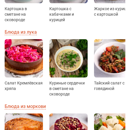
Картошка в
Картошка с
Жаркое из курицы
сметане на
кабачками и
с картошкой
сковороде
курицей
Блюда из лука
Салат Кремлёвская
Куриные сердечки
Тайский салат с
хряпа
в сметане на
говядиной
сковороде
Блюда из моркови