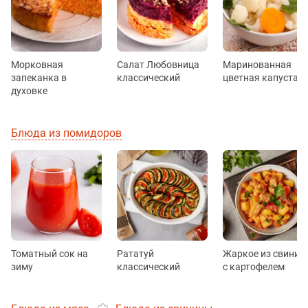
Морковная
Салат Любовница
Маринованная
запеканка в
классический
цветная капуста
духовке
Блюда из помидоров
Томатный сок на
Рататуй
Жаркое из свинин
зиму
классический
с картофелем