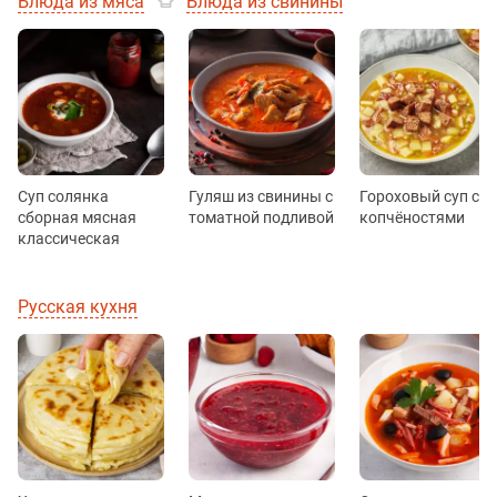
Блюда из мяса
Блюда из свинины
Суп солянка
Гуляш из свинины с
Гороховый суп с
сборная мясная
томатной подливой
копчёностями
классическая
Русская кухня