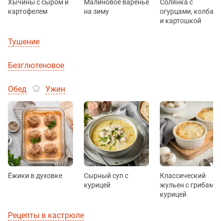
Хычины с сыром и
Малиновое варенье
Солянка с
картофелем
на зиму
огурцами, колбас
и картошкой
Тушение
Безглютеновое
Обед
Ужин
Ёжики в духовке
Сырный суп с
Классический
курицей
жульен с грибами 
курицей
Рецепты в кастрюле