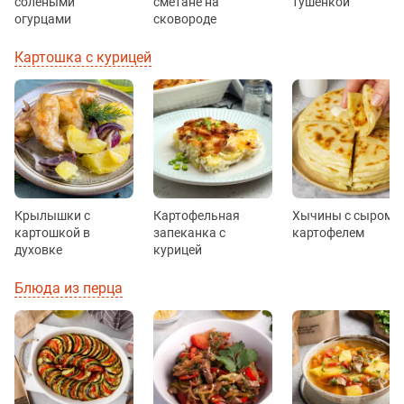
солёными
сметане на
тушёнкой
огурцами
сковороде
Картошка с курицей
Крылышки с
Картофельная
Хычины с сыром и
картошкой в
запеканка с
картофелем
духовке
курицей
Блюда из перца