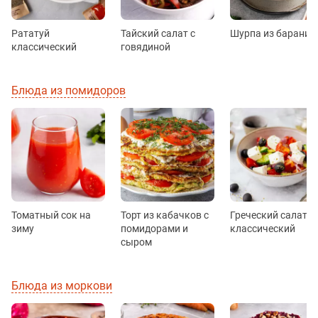
Рататуй
Тайский салат с
Шурпа из барани
классический
говядиной
Блюда из помидоров
Томатный сок на
Торт из кабачков с
Греческий салат
зиму
помидорами и
классический
сыром
Блюда из моркови