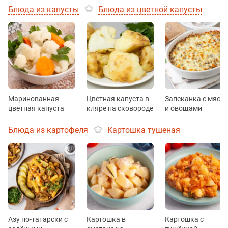
Блюда из капусты
Блюда из цветной капусты
Маринованная
Цветная капуста в
Запеканка с мясо
цветная капуста
кляре на сковороде
и овощами
Блюда из картофеля
Картошка тушеная
Азу по-татарски с
Картошка в
Картошка с