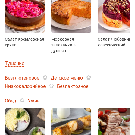
Салат Кремлёвская
Морковная
Салат Любовница
хряпа
запеканка в
классический
духовке
Тушение
Безглютеновое
Детское меню
Низкокалорийное
Безлактозное
Обед
Ужин