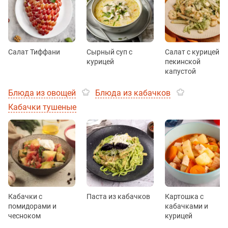
Салат Тиффани
Сырный суп с
Салат с курицей и
курицей
пекинской
капустой
Блюда из овощей
Блюда из кабачков
Кабачки тушеные
Кабачки с
Паста из кабачков
Картошка с
помидорами и
кабачками и
чесноком
курицей