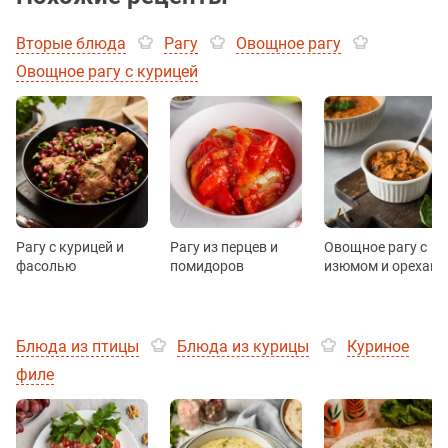
Вторые блюда
Рагу
Овощное рагу
Овощное рагу с курицей
Рагу с курицей и
Рагу из перцев и
Овощное рагу с
фасолью
помидоров
изюмом и орехами
Блюда из птицы
Блюда из курицы
Куриное
филе