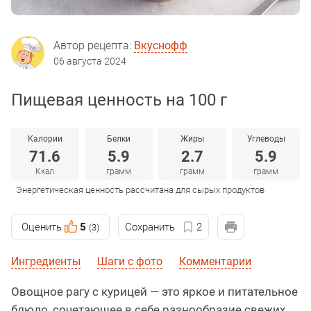
Автор рецепта:
Вкуснофф
06 августа 2024
Пищевая ценность на 100 г
Калории
Белки
Жиры
Углеводы
71.6
5.9
2.7
5.9
Ккал
грамм
грамм
грамм
Энергетическая ценность рассчитана для сырых продуктов
Оценить
5
Сохранить
2
(3)
Ингредиенты
Шаги с фото
Комментарии
Овощное рагу с курицей — это яркое и питательное
блюдо, сочетающее в себе разнообразие свежих