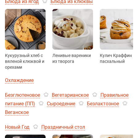
Блюда из ягод
Блюда из клюквы
Кукурузный хлеб с
Ленивые вареники
Кулич Краффин
вяленой клюквой и
из творога
пасхальный
орехами
Охлаждение
Безглютеновое
Вегетарианское
Правильное
питание (ПП)
Сыроедение
Безлактозное
Веганское
Новый Год
Праздничный стол