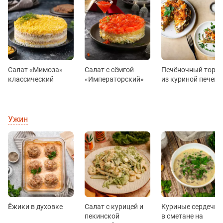
Салат «Мимоза»
Салат с сёмгой
Печёночный торт
классический
«Императорский»
из куриной печени
Ужин
Ёжики в духовке
Салат с курицей и
Куриные сердечки
пекинской
в сметане на