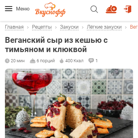
Меню
Главная
Рецепты
Закуски
Лёгкие закуски
Вег
Веганский сыр из кешью с
тимьяном и клюквой
20 мин
6 порций
400 Ккал
1