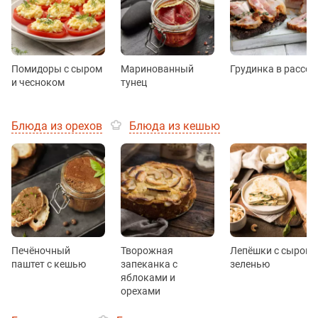
Помидоры с сыром
Маринованный
Грудинка в рассол
и чесноком
тунец
Блюда из орехов
Блюда из кешью
Печёночный
Творожная
Лепёшки с сыром 
паштет с кешью
запеканка с
зеленью
яблоками и
орехами