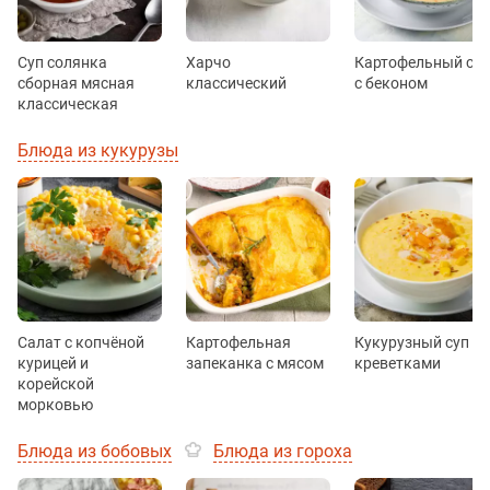
Суп солянка
Харчо
Картофельный суп
сборная мясная
классический
с беконом
классическая
Блюда из кукурузы
Салат с копчёной
Картофельная
Кукурузный суп с
курицей и
запеканка с мясом
креветками
корейской
морковью
Блюда из бобовых
Блюда из гороха