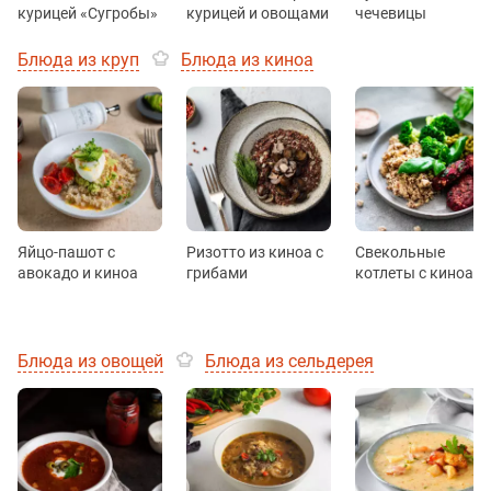
курицей «Сугробы»
курицей и овощами
чечевицы
Блюда из круп
Блюда из киноа
Яйцо-пашот с
Ризотто из киноа с
Свекольные
авокадо и киноа
грибами
котлеты с киноа
Блюда из овощей
Блюда из сельдерея