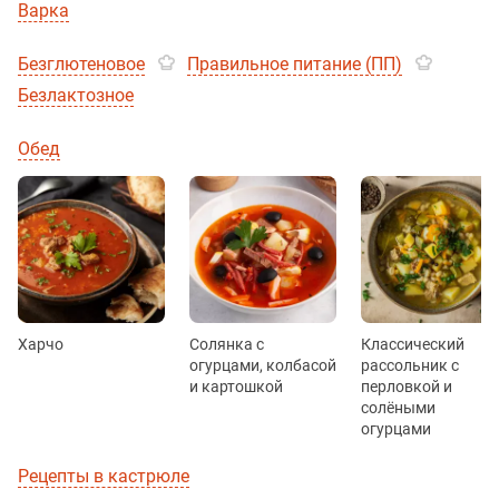
Варка
Безглютеновое
Правильное питание (ПП)
Безлактозное
Обед
Харчо
Солянка с
Классический
огурцами, колбасой
рассольник с
и картошкой
перловкой и
солёными
огурцами
Рецепты в кастрюле