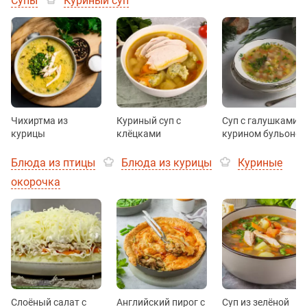
Супы
Куриный суп
Чихиртма из
Куриный суп с
Суп с галушками н
курицы
клёцками
курином бульоне
Блюда из птицы
Блюда из курицы
Куриные
окорочка
Слоёный салат с
Английский пирог с
Суп из зелёной