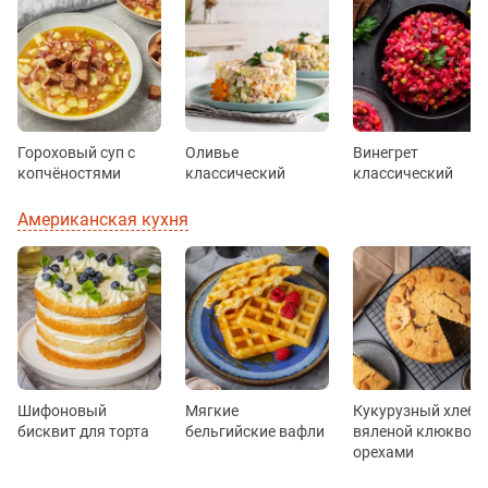
Гороховый суп с
Оливье
Винегрет
копчёностями
классический
классический
Американская кухня
Шифоновый
Мягкие
Кукурузный хлеб с
бисквит для торта
бельгийские вафли
вяленой клюквой 
орехами