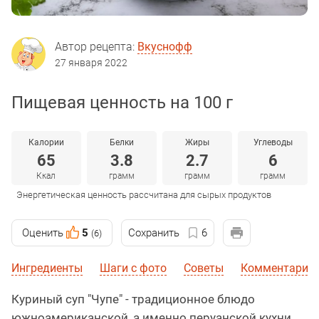
Автор рецепта:
Вкуснофф
27 января 2022
Пищевая ценность на 100 г
Калории
Белки
Жиры
Углеводы
65
3.8
2.7
6
Ккал
грамм
грамм
грамм
Энергетическая ценность рассчитана для сырых продуктов
Оценить
5
Сохранить
6
(6)
Ингредиенты
Шаги с фото
Советы
Комментарии
Куриный суп "Чупе" - традиционное блюдо
южноамериканской, а именно перуанской кухни.