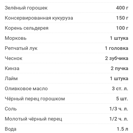
Зелёный горошек
400 г
Консервированная кукуруза
150 г
Корень сельдерея
100 г
Морковь
1 штука
Репчатый лук
1 головка
Чеснок
2 зубчика
Кинза
2 пучка
Лайм
1 штука
Оливковое масло
3 ст. л.
Чёрный перец горошком
5 шт.
Соль
1/3 ч. л.
Молотый чёрный перец
1/2 ч. л.
Вода
1.5 л