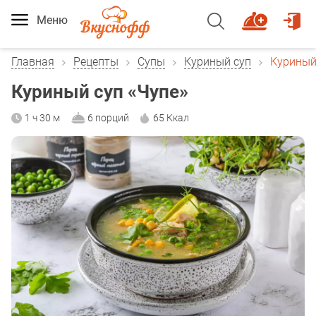
Меню
Главная
Рецепты
Супы
Куриный суп
Куриный
Куриный суп «Чупе»
1 ч 30 м
6 порций
65 Ккал