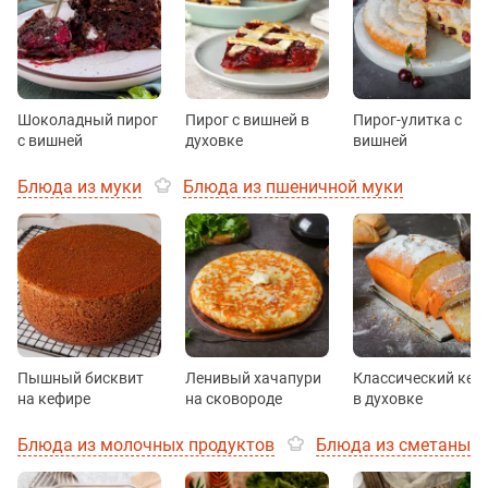
Шоколадный пирог
Пирог с вишней в
Пирог-улитка с
с вишней
духовке
вишней
Блюда из муки
Блюда из пшеничной муки
Пышный бисквит
Ленивый хачапури
Классический кек
на кефире
на сковороде
в духовке
Блюда из молочных продуктов
Блюда из сметаны