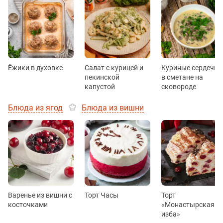
Ёжики в духовке
Салат с курицей и
Куриные сердечки
пекинской
в сметане на
капустой
сковороде
Блюда из ягод
Блюда из вишни
Варенье из вишни с
Торт Часы
Торт
косточками
«Монастырская
изба»