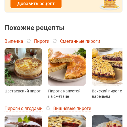
Добавить рецепт
Похожие рецепты
Выпечка
Пироги
Сметанные пироги
Цветаевский пирог
Пирог с капустой
Венский пирог с
на сметане
вареньем
Пироги с ягодами
Вишнёвые пироги