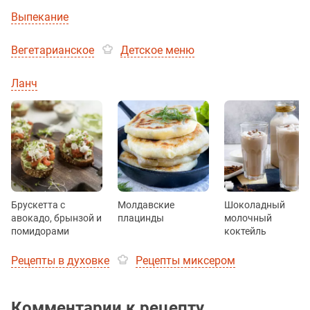
Выпекание
Вегетарианское
Детское меню
Ланч
Брускетта с
Молдавские
Шоколадный
авокадо, брынзой и
плацинды
молочный
помидорами
коктейль
Рецепты в духовке
Рецепты миксером
Комментарии к рецепту