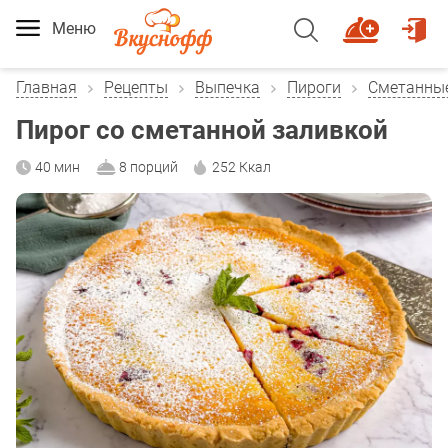
Меню
Главная
Рецепты
Выпечка
Пироги
Сметанные
Пирог со сметанной заливкой
40 мин
8 порций
252 Ккал