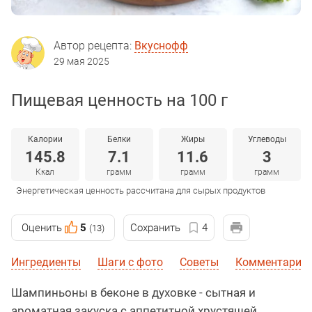
Автор рецепта:
Вкуснофф
29 мая 2025
Пищевая ценность на 100 г
Калории
Белки
Жиры
Углеводы
145.8
7.1
11.6
3
Ккал
грамм
грамм
грамм
Энергетическая ценность рассчитана для сырых продуктов
Оценить
5
Сохранить
4
(13)
Ингредиенты
Шаги с фото
Советы
Комментарии
Шампиньоны в беконе в духовке - сытная и
ароматная закуска с аппетитной хрустящей