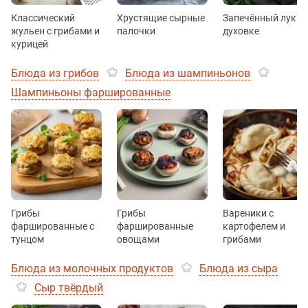
Классический
Хрустящие сырные
Запечённый лук в
жульен с грибами и
палочки
духовке
курицей
Блюда из грибов
Блюда из шампиньонов
Шампиньоны фаршированные
Грибы
Грибы
Вареники с
фаршированные с
фаршированные
картофелем и
тунцом
овощами
грибами
Блюда из молочных продуктов
Блюда из сыра
Сыр твёрдый