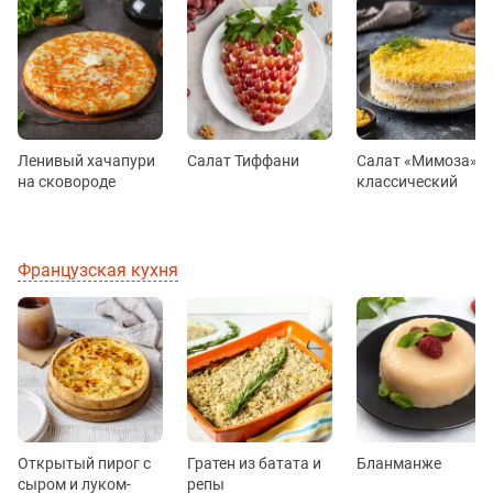
Ленивый хачапури
Салат Тиффани
Салат «Мимоза»
на сковороде
классический
Французская кухня
Открытый пирог с
Гратен из батата и
Бланманже
сыром и луком-
репы