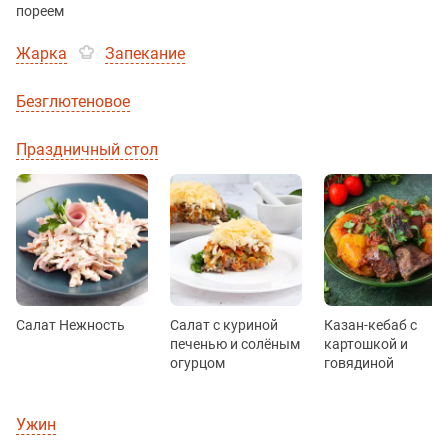
пореем
Жарка
Запекание
Безглютеновое
Праздничный стол
Салат Нежность
Салат с куриной
Казан-кебаб с
печенью и солёным
картошкой и
огурцом
говядиной
Ужин