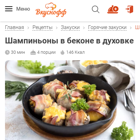
Меню
Главная
Рецепты
Закуски
Горячие закуски
Ш
Шампиньоны в беконе в духовке
30 мин
4 порции
146 Ккал