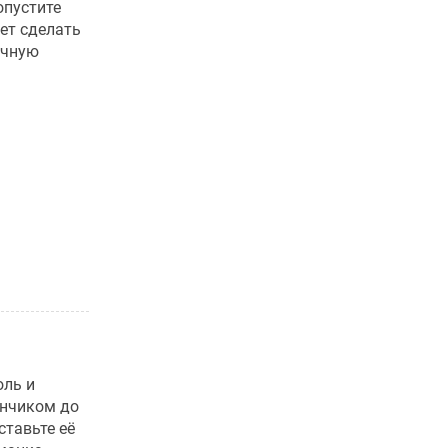
опустите
ет сделать
очную
оль и
енчиком до
ставьте её