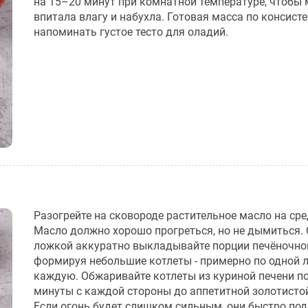
на 15–20 минут при комнатной температуре, чтобы
впитала влагу и набухла. Готовая масса по консист
напоминать густое тесто для оладий.
Разогрейте на сковороде растительное масло на сре
Масло должно хорошо прогреться, но не дымиться.
ложкой аккуратно выкладывайте порции печёночно
формируя небольшие котлеты - примерно по одной 
каждую. Обжаривайте котлеты из куриной печени п
минуты с каждой стороны до аппетитной золотисто
Если огонь будет слишком сильным, они быстро по