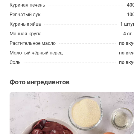
Куриная печень
400
Репчатый лук
100
Куриные яйца
1 шту
Манная крупа
4 ст.
Растительное масло
по вку
Молотый чёрный перец
по вку
Соль
по вку
Фото ингредиентов