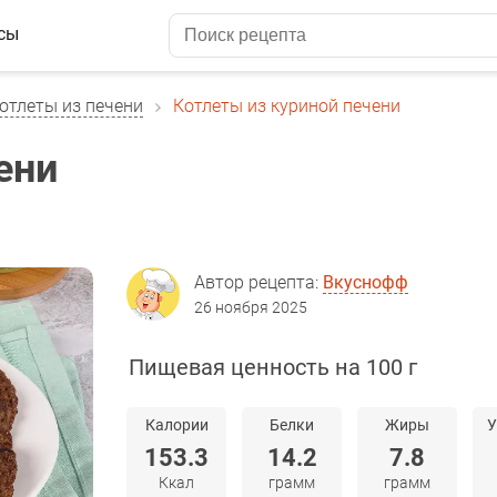
сы
отлеты из печени
Котлеты из куриной печени
ени
Автор рецепта:
Вкуснофф
26 ноября 2025
Пищевая ценность на 100 г
Калории
Белки
Жиры
У
153.3
14.2
7.8
Ккал
грамм
грамм