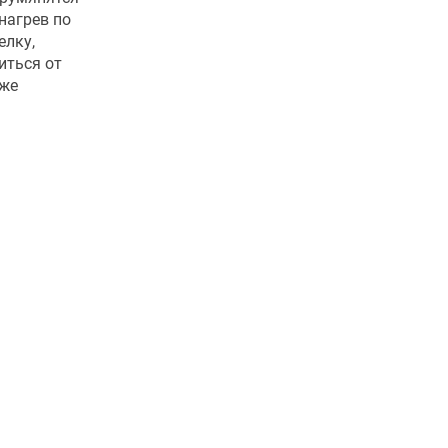
нагрев по
елку,
иться от
 же