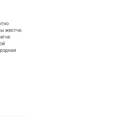
атно
ты жестче.
легче
ой
ородная