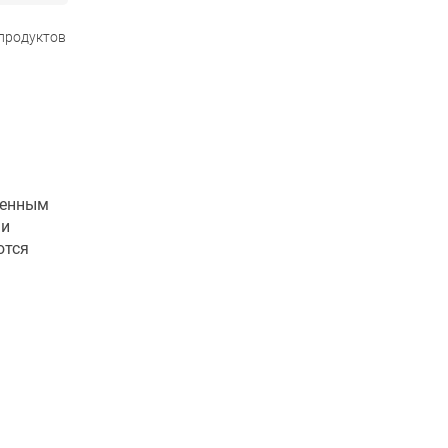
 продуктов
щенным
ми
ются