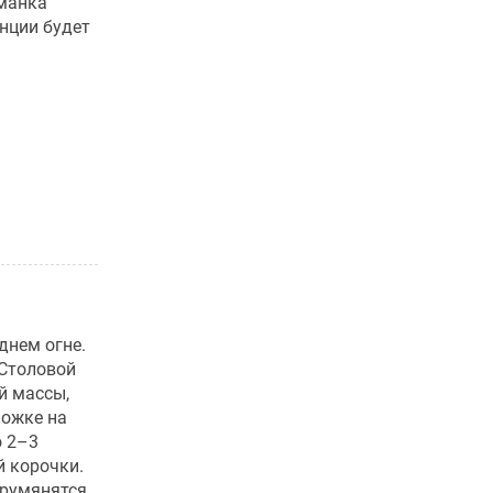
 манка
енции будет
днем огне.
 Столовой
й массы,
ложке на
о 2–3
й корочки.
друмянятся