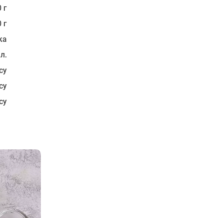
 г
 г
ка
 л.
су
су
су