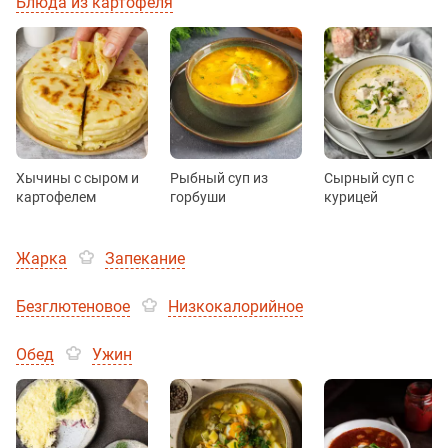
Блюда из картофеля
Хычины с сыром и
Рыбный суп из
Сырный суп с
картофелем
горбуши
курицей
Жарка
Запекание
Безглютеновое
Низкокалорийное
Обед
Ужин