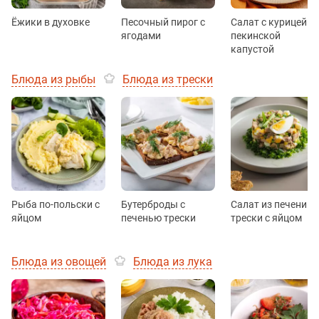
Ёжики в духовке
Песочный пирог с
Салат с курицей и
ягодами
пекинской
капустой
Блюда из рыбы
Блюда из трески
Рыба по-польски с
Бутерброды с
Салат из печени
яйцом
печенью трески
трески с яйцом
Блюда из овощей
Блюда из лука