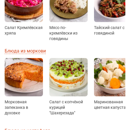
Салат Кремлёвская
Мясо по-
Тайский салат с
хряпа
кремлёвски из
говядиной
говядины
Блюда из моркови
Морковная
Салат с копчёной
Маринованная
запеканка в
курицей
цветная капуста
духовке
"Шахерезада"