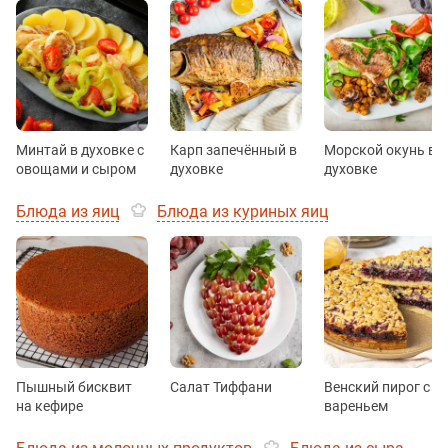
Минтай в духовке с
Карп запечённый в
Морской окунь в
овощами и сыром
духовке
духовке
Блюда из яиц
Блюда из куриных яиц
Пышный бисквит
Салат Тиффани
Венский пирог с
на кефире
вареньем