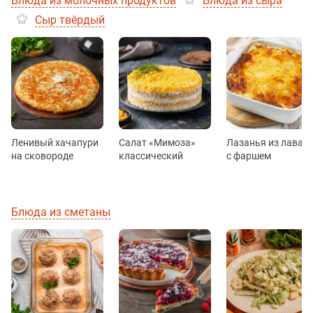
Блюда из молочных продуктов
Блюда из сыра
Сыр твёрдый
Ленивый хачапури
Салат «Мимоза»
Лазанья из лаваш
на сковороде
классический
с фаршем
Блюда из сметаны