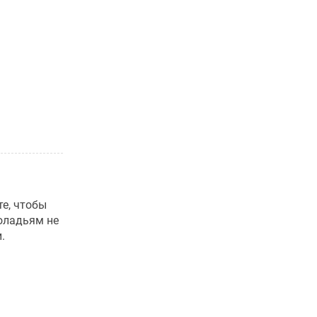
е, чтобы
оладьям не
.