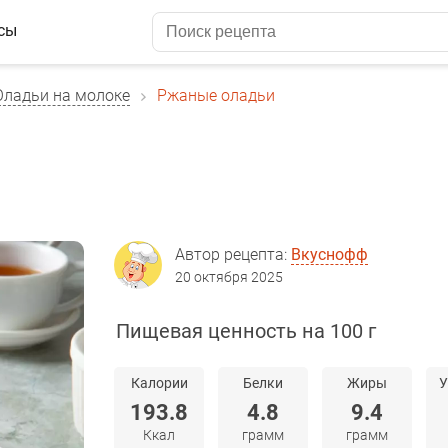
сы
Оладьи на молоке
Ржаные оладьи
Автор рецепта:
Вкуснофф
20 октября 2025
Пищевая ценность на 100 г
Калории
Белки
Жиры
У
193.8
4.8
9.4
Ккал
грамм
грамм