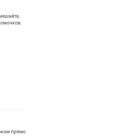
мешайте,
комочков.
оком прямо