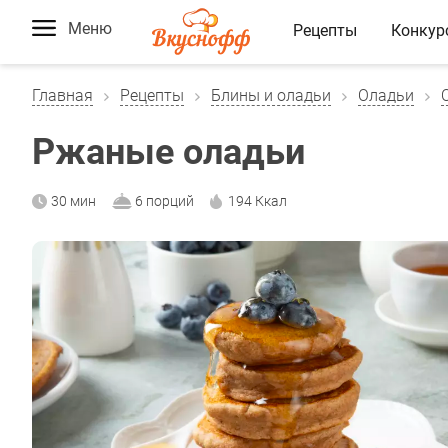
Меню
Рецепты
Конкур
Главная
Рецепты
Блины и оладьи
Оладьи
Ржаные оладьи
30 мин
6 порций
194 Ккал