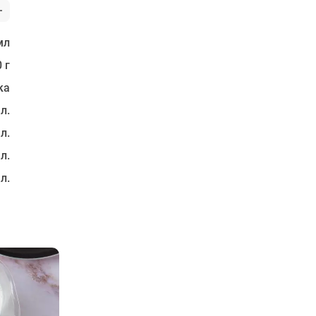
мл
 г
ка
 л.
 л.
 л.
 л.