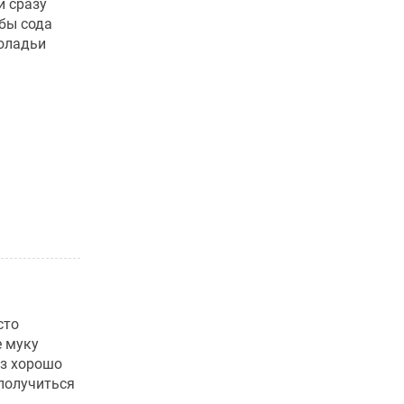
и сразу
обы сода
 оладьи
сто
е муку
з хорошо
получиться