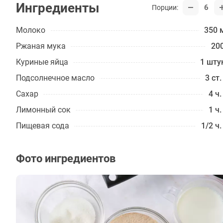
Ингредиенты
6
Порции:
Молоко
350 
Ржаная мука
200
Куриные яйца
1 шту
Подсолнечное масло
3 ст.
Сахар
4 ч.
Лимонный сок
1 ч.
Пищевая сода
1/2 ч.
Фото ингредиентов