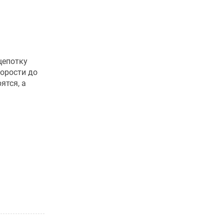
щепотку
корости до
ятся, а