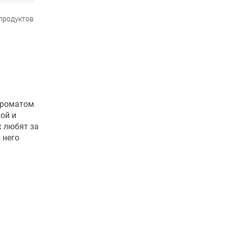
 продуктов
ароматом
ой и
х любят за
 него