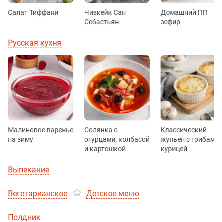
Салат Тиффани
Чизкейк Сан
Домашний ПП
Себастьян
зефир
Русская кухня
Малиновое варенье
Солянка с
Классический
на зиму
огурцами, колбасой
жульен с грибами 
и картошкой
курицей
Выпекание
Вегетарианское
Детское меню
Полдник