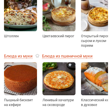
Штоллен
Цветаевский пирог
Открытый пирог с
сыром и луком-
пореем
Блюда из муки
Блюда из пшеничной муки
Пышный бисквит
Ленивый хачапури
Классический кек
на кефире
на сковороде
в духовке