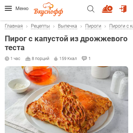
Меню
Главная
Рецепты
Выпечка
Пироги
Пироги с 
Пирог с капустой из дрожжевого
теста
1 час
8 порций
159 Ккал
1