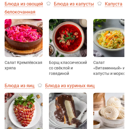
Блюда из овощей
Блюда из капусты
Капуста
белокочанная
Салат Кремлёвская
Борщ классический
Салат
хряпа
со свёклой и
«Витаминный» из
говядиной
капусты и морков
Блюда из яиц
Блюда из куриных яиц