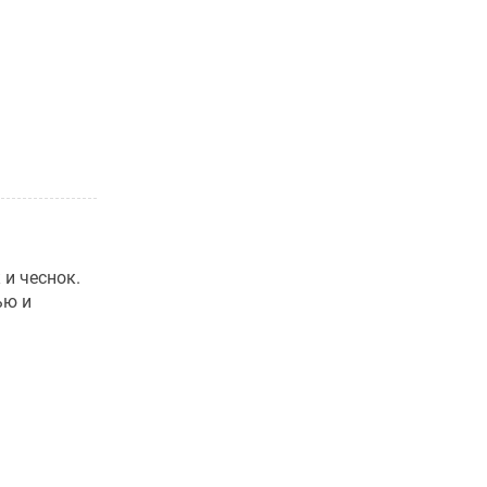
 и чеснок.
ью и