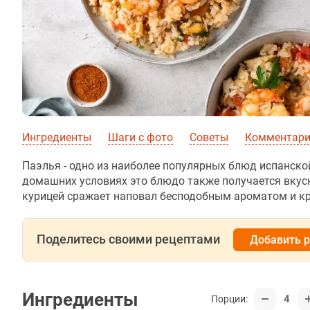
Ингредиенты
Шаги с фото
Советы
Комментарии
Паэлья - одно из наиболее популярных блюд испанской
домашних условиях это блюдо также получается вкус
курицей сражает наповал бесподобным ароматом и к
Поделитесь своими рецептами
Добавить 
Ингредиенты
4
Порции: