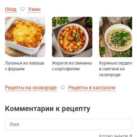
Обед
Ужин
Лазанья из лаваша
Жаркое из свинины
Куриные сердечки
с фаршем
с картофелем
в сметане на
сковороде
Рецепты на сковороде
Рецепты в кастрюле
Комментарии к рецепту
Кол-во знаков:
0