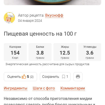
Автор рецепта:
Вкуснофф
04 января 2024
Пищевая ценность на 100 г
Калории
Белки
Жиры
Углеводы
154
3.8
12.5
3.6
Ккал
грамм
грамм
грамм
Энергетическая ценность рассчитана для сырых продуктов
Оценить
5
Сохранить
1
(2)
Ингредиенты
Шаги с фото
Комментарии
Независимо от способа приготовления мидии
позволяют сделать любое блюдо уникальным и