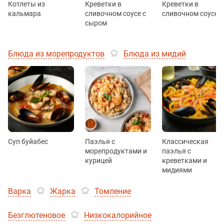
Котлеты из
Креветки в
Креветки в
кальмара
сливочном соусе с
сливочном соусе
сыром
Блюда из морепродуктов
Блюда из мидий
Суп буйабес
Паэлья с
Классическая
морепродуктами и
паэлья с
курицей
креветками и
мидиями
Варка
Жарка
Томление
Безглютеновое
Низкокалорийное