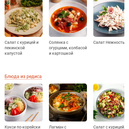
Салат с курицей и
Солянка с
Салат Нежность
пекинской
огурцами, колбасой
капустой
и картошкой
Блюда из редиса
Кукси по-корейски
Лагман с
Салат с курицей,