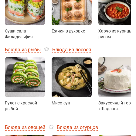
Суши-салат
Ёжики в духовке
Харчо из курицы с
Филадельфия
рисом
Блюда из рыбы
Блюда из лосося
Рулет с красной
Мисо-суп
Закусочный торт
рыбой
«Шадлав»
Блюда из овощей
Блюда из огурцов