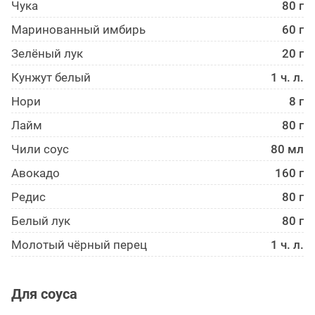
Чука
80 г
Маринованный имбирь
60 г
Зелёный лук
20 г
Кунжут белый
1 ч. л.
Нори
8 г
Лайм
80 г
Чили соус
80 мл
Авокадо
160 г
Редис
80 г
Белый лук
80 г
Молотый чёрный перец
1 ч. л.
Для соуса