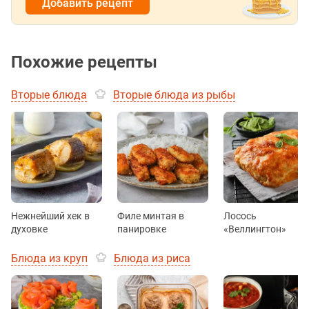
Добавить рецепт
Похожие рецепты
Вторые блюда
Вторые блюда из рыбы
Нежнейший хек в
Филе минтая в
Лосось
духовке
панировке
«Веллингтон»
Блюда из круп
Блюда из риса