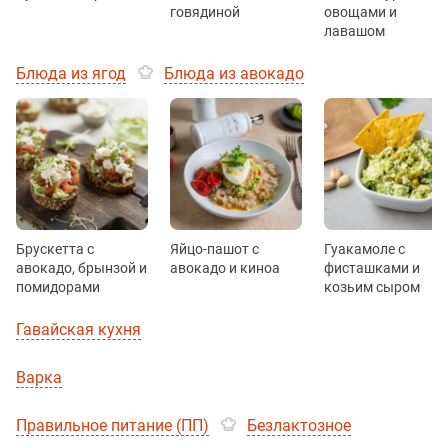
говядиной
овощами и
лавашом
Блюда из ягод
Блюда из авокадо
Брускетта с
Яйцо-пашот с
Гуакамоле с
авокадо, брынзой и
авокадо и киноа
фисташками и
помидорами
козьим сыром
Гавайская кухня
Варка
Правильное питание (ПП)
Безлактозное