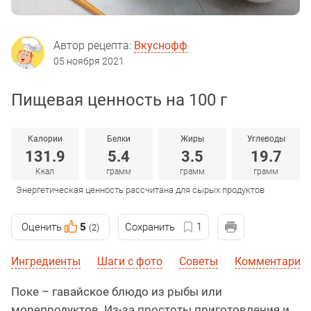
Автор рецепта:
Вкуснофф
05 ноября 2021
Пищевая ценность на 100 г
Калории
Белки
Жиры
Углеводы
131.9
5.4
3.5
19.7
Ккал
грамм
грамм
грамм
Энергетическая ценность рассчитана для сырых продуктов
Оценить
5
Сохранить
1
(2)
Ингредиенты
Шаги с фото
Советы
Комментарии
Поке – гавайское блюдо из рыбы или
морепродуктов. Из-за простоты приготовления и