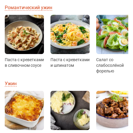
Романтический ужин
Паста с креветками
Паста с креветками
Салат со
в сливочном соусе
и шпинатом
слабосолёной
форелью
Ужин