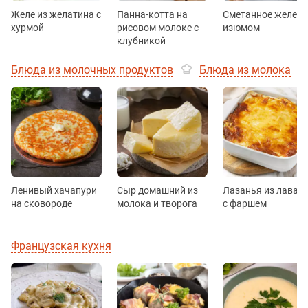
Желе из желатина с
Панна-котта на
Сметанное желе с
хурмой
рисовом молоке с
изюмом
клубникой
Блюда из молочных продуктов
Блюда из молока
Ленивый хачапури
Сыр домашний из
Лазанья из лаваш
на сковороде
молока и творога
с фаршем
Французская кухня