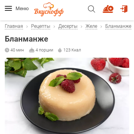
Меню
Главная
Рецепты
Десерты
Желе
Бланманже
Бланманже
40 мин
4 порции
123 Ккал