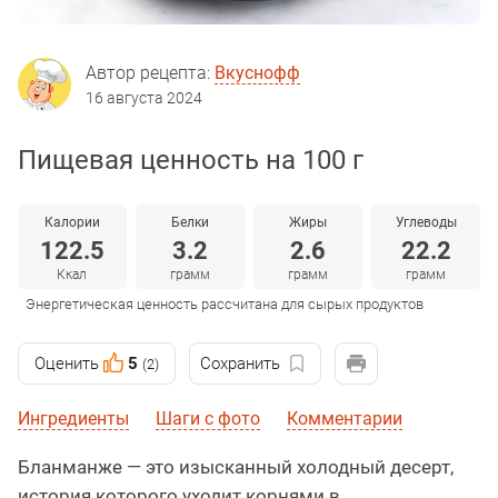
Автор рецепта:
Вкуснофф
16 августа 2024
Пищевая ценность на 100 г
Калории
Белки
Жиры
Углеводы
122.5
3.2
2.6
22.2
Ккал
грамм
грамм
грамм
Энергетическая ценность рассчитана для сырых продуктов
Оценить
5
Сохранить
(2)
Ингредиенты
Шаги с фото
Комментарии
Бланманже — это изысканный холодный десерт,
история которого уходит корнями в