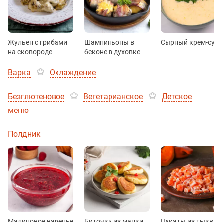
Жульен с грибами
Шампиньоны в
Сырный крем-суп
на сковороде
беконе в духовке
Варка
Охлаждение
Безглютеновое
Вегетарианское
Детское
меню
Полдник
Малиновое варенье
Биточки из манки
Цукаты из тыквы 