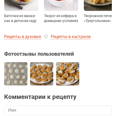
Биточки из манки
Творог из кефира в
Творожное печень
как в детском саду
домашних условиях
«Треугольники»
Рецепты в духовке
Рецепты в кастрюле
Фотоотзывы пользователей
Комментарии к рецепту