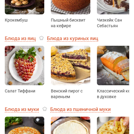
Крокембуш
Пышный бисквит
Чизкейк Сан
на кефире
Себастьян
Блюда из яиц
Блюда из куриных яиц
Салат Тиффани
Венский пирог с
Классический кек
вареньем
в духовке
Блюда из муки
Блюда из пшеничной муки