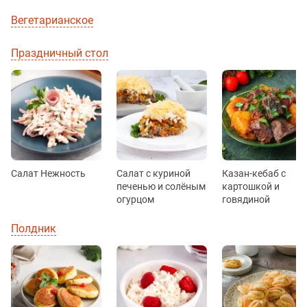
Вегетарианское
Праздничный стол
Салат Нежность
Салат с куриной
Казан-кебаб с
печенью и солёным
картошкой и
огурцом
говядиной
Полдник