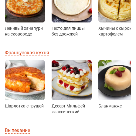
Ленивый хачапури
Тесто для пиццы
Хычины с сыром и
на сковороде
без дрожжей
картофелем
Французская кухня
Шарлотка с грушей
Десерт Мильфей
Бланманже
классический
Выпекание