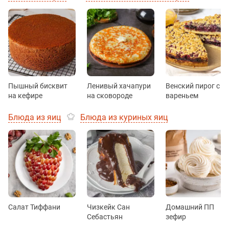
Пышный бисквит
Ленивый хачапури
Венский пирог с
на кефире
на сковороде
вареньем
Блюда из яиц
Блюда из куриных яиц
Салат Тиффани
Чизкейк Сан
Домашний ПП
Себастьян
зефир