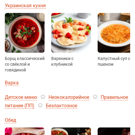
Украинская кухня
Борщ классический
Вареники с
Капустный суп с
со свёклой и
клубникой
пшеном
говядиной
Варка
Детское меню
Низкокалорийное
Правильное
питание (ПП)
Безлактозное
Обед