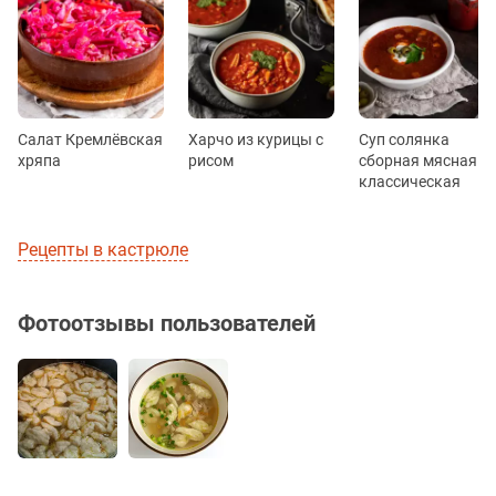
Салат Кремлёвская
Харчо из курицы с
Суп солянка
хряпа
рисом
сборная мясная
классическая
Рецепты в кастрюле
Фотоотзывы пользователей