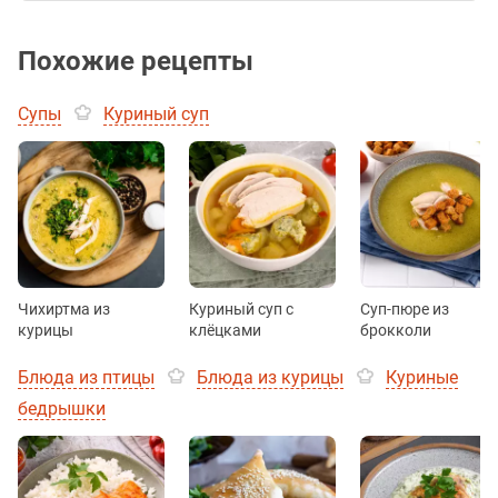
Похожие рецепты
Супы
Куриный суп
Чихиртма из
Куриный суп с
Суп-пюре из
курицы
клёцками
брокколи
Блюда из птицы
Блюда из курицы
Куриные
бедрышки