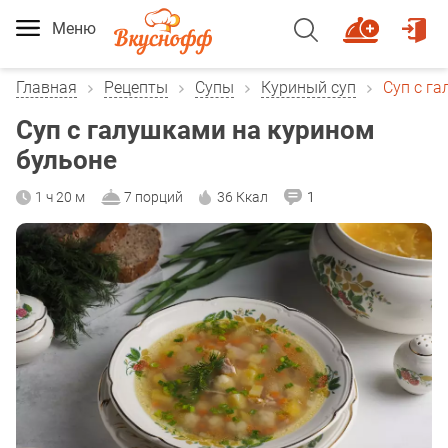
Меню
Главная
Рецепты
Супы
Куриный суп
Суп с г
Суп с галушками на курином
бульоне
1 ч 20 м
7 порций
36 Ккал
1