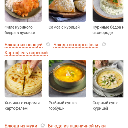
Филе куриного
Самса с курицей
Куриные бёдра на
бедра в духовке
сковороде
Блюда из овощей
Блюда из картофеля
Картофель вареный
Хычины с сыром и
Рыбный суп из
Сырный суп с
картофелем
горбуши
курицей
Блюда из муки
Блюда из пшеничной муки