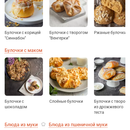
Булочки с корицей
Булочки с творогом
Ржаные булочки
"Синнабон"
"Венгерки"
Булочки с маком
Булочки с
Слоёные булочки
Булочки с творог
шоколадом
из дрожжевого
теста
Блюда из муки
Блюда из пшеничной муки