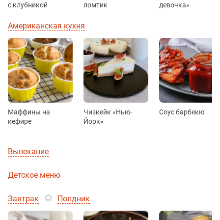
с клубникой
ломтик
девочка»
Американская кухня
Маффины на
Чизкейк «Нью-
Соус барбекю
кефире
Йорк»
Выпекание
Детское меню
Завтрак
Полдник