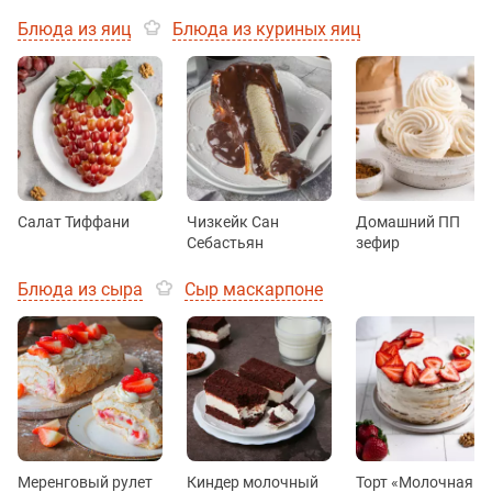
Блюда из яиц
Блюда из куриных яиц
Салат Тиффани
Чизкейк Сан
Домашний ПП
Себастьян
зефир
Блюда из сыра
Сыр маскарпоне
Меренговый рулет
Киндер молочный
Торт «Молочная