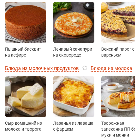
Пышный бисквит
Ленивый хачапури
Венский пирог с
на кефире
на сковороде
вареньем
Блюда из молочных продуктов
Блюда из молока
Сыр домашний из
Лазанья из лаваша
Творожная
молока и творога
с фаршем
запеканка ПП без
муки и манки