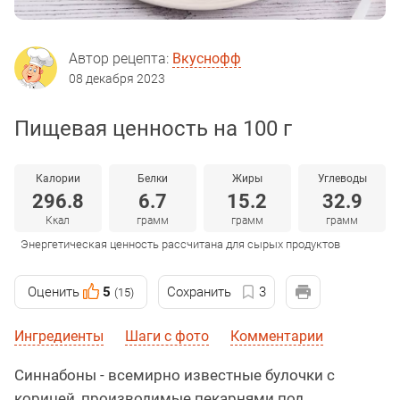
Автор рецепта:
Вкуснофф
08 декабря 2023
Пищевая ценность на 100 г
Калории
Белки
Жиры
Углеводы
296.8
6.7
15.2
32.9
Ккал
грамм
грамм
грамм
Энергетическая ценность рассчитана для сырых продуктов
Оценить
5
Сохранить
3
(15)
Ингредиенты
Шаги с фото
Комментарии
Синнабоны - всемирно известные булочки с
корицей, производимые пекарнями под