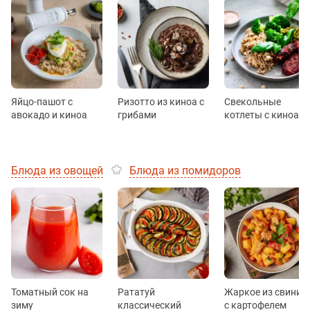
Яйцо-пашот с
Ризотто из киноа с
Свекольные
авокадо и киноа
грибами
котлеты с киноа
Блюда из овощей
Блюда из помидоров
Томатный сок на
Рататуй
Жаркое из свинин
зиму
классический
с картофелем