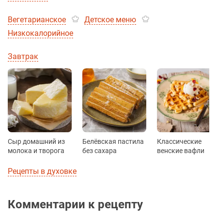
Вегетарианское
Детское меню
Низкокалорийное
Завтрак
Сыр домашний из
Белёвская пастила
Классические
молока и творога
без сахара
венские вафли
Рецепты в духовке
Комментарии к рецепту