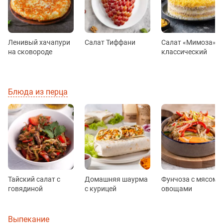
Ленивый хачапури
Салат Тиффани
Салат «Мимоза»
на сковороде
классический
Блюда из перца
Тайский салат с
Домашняя шаурма
Фунчоза с мясом и
говядиной
с курицей
овощами
Выпекание