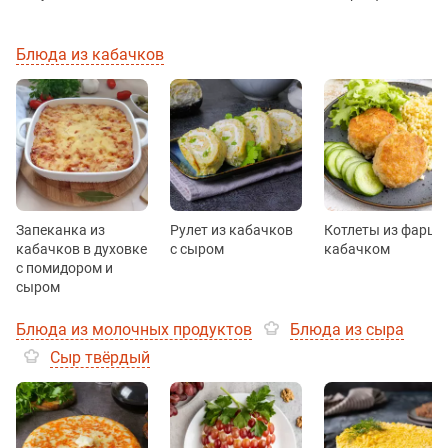
Блюда из кабачков
Запеканка из
Рулет из кабачков
Котлеты из фарша
кабачков в духовке
с сыром
кабачком
с помидором и
сыром
Блюда из молочных продуктов
Блюда из сыра
Сыр твёрдый