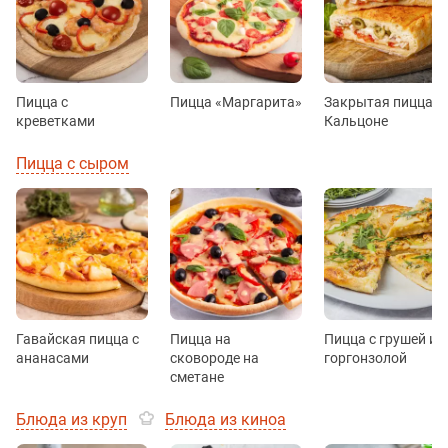
Пицца с
Пицца «Маргарита»
Закрытая пицца
креветками
Кальцоне
Пицца с сыром
Гавайская пицца с
Пицца на
Пицца с грушей и
ананасами
сковороде на
горгонзолой
сметане
Блюда из круп
Блюда из киноа