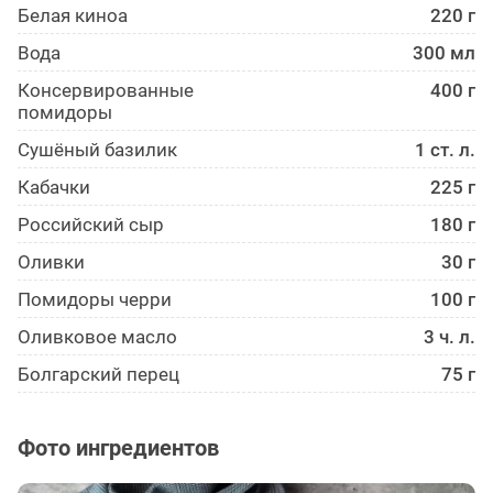
Белая киноа
220 г
Вода
300 мл
Консервированные
400 г
помидоры
Сушёный базилик
1 ст. л.
Кабачки
225 г
Российский сыр
180 г
Оливки
30 г
Помидоры черри
100 г
Оливковое масло
3 ч. л.
Болгарский перец
75 г
Фото ингредиентов