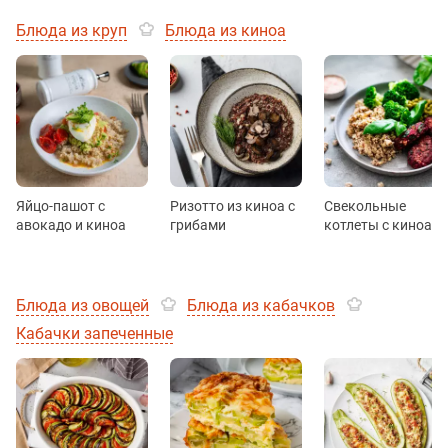
Блюда из круп
Блюда из киноа
Яйцо-пашот с
Ризотто из киноа с
Свекольные
авокадо и киноа
грибами
котлеты с киноа
Блюда из овощей
Блюда из кабачков
Кабачки запеченные