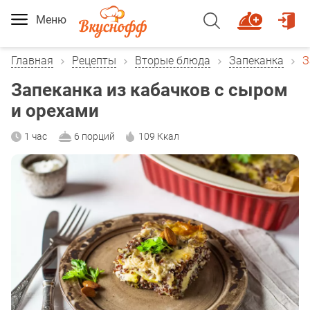
Меню
Главная
Рецепты
Вторые блюда
Запеканка
З
Запеканка из кабачков с сыром
и орехами
1 час
6 порций
109 Ккал