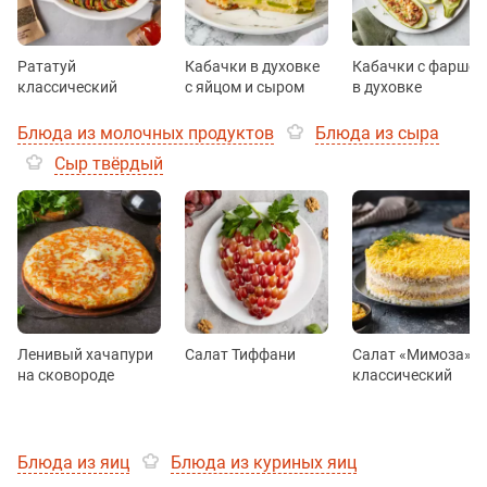
Рататуй
Кабачки в духовке
Кабачки с фаршем
классический
с яйцом и сыром
в духовке
Блюда из молочных продуктов
Блюда из сыра
Сыр твёрдый
Ленивый хачапури
Салат Тиффани
Салат «Мимоза»
на сковороде
классический
Блюда из яиц
Блюда из куриных яиц