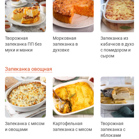
Творожная
Морковная
Запеканка из
запеканка ПП без
запеканка в
кабачков в духовк
муки и манки
духовке
с помидором и
сыром
Запеканка овощная
Запеканка с мясом
Картофельная
Творожная
и овощами
запеканка с мясом
запеканка с
яблоками