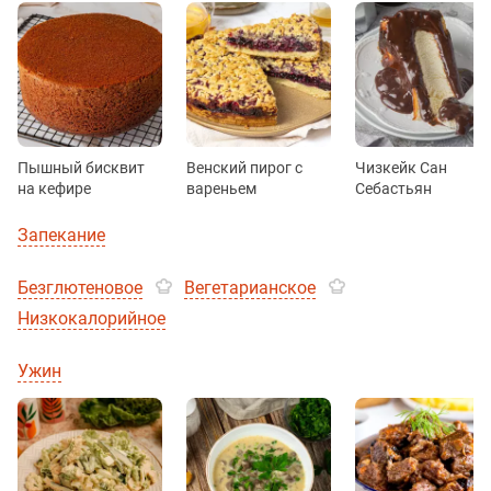
Пышный бисквит
Венский пирог с
Чизкейк Сан
на кефире
вареньем
Себастьян
Запекание
Безглютеновое
Вегетарианское
Низкокалорийное
Ужин