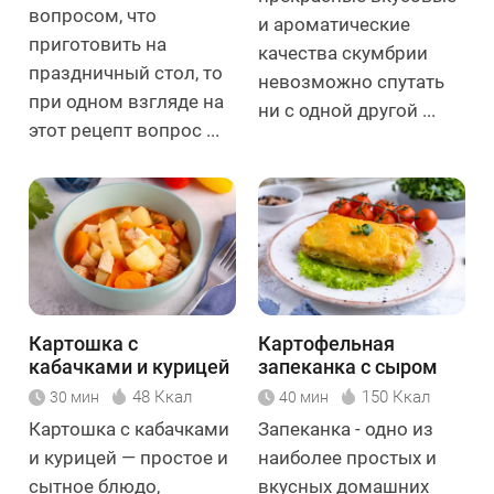
вопросом, что
и ароматические
приготовить на
качества скумбрии
праздничный стол, то
невозможно спутать
при одном взгляде на
ни с одной другой ...
этот рецепт вопрос ...
Картошка с
Картофельная
кабачками и курицей
запеканка с сыром
48 Ккал
150 Ккал
30 мин
40 мин
Картошка с кабачками
Запеканка - одно из
и курицей — простое и
наиболее простых и
сытное блюдо,
вкусных домашних