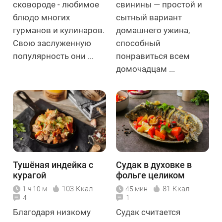
сковороде - любимое
свинины — простой и
блюдо многих
сытный вариант
гурманов и кулинаров.
домашнего ужина,
Свою заслуженную
способный
популярность они ...
понравиться всем
домочадцам ...
Тушёная индейка с
Судак в духовке в
курагой
фольге целиком
103 Ккал
81 Ккал
1 ч 10 м
45 мин
4
1
Благодаря низкому
Судак считается