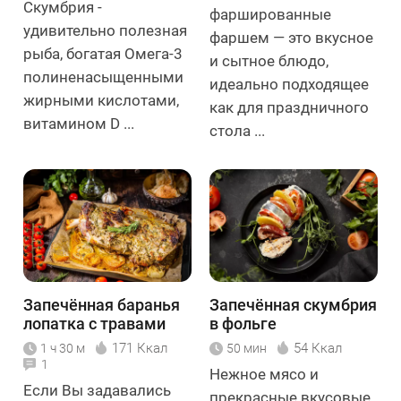
Скумбрия -
фаршированные
удивительно полезная
фаршем — это вкусное
рыба, богатая Омега-3
и сытное блюдо,
полиненасыщенными
идеально подходящее
жирными кислотами,
как для праздничного
витамином D ...
стола ...
Запечённая баранья
Запечённая скумбрия
лопатка с травами
в фольге
171 Ккал
54 Ккал
1 ч 30 м
50 мин
1
Нежное мясо и
Если Вы задавались
прекрасные вкусовые