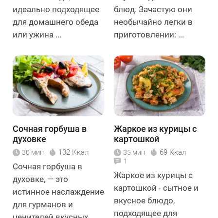
идеально подходящее
блюд. Зачастую они
для домашнего обеда
необычайно легки в
или ужина ...
приготовлении: ...
Сочная горбуша в
Жаркое из курицы с
духовке
картошкой
102 Ккал
69 Ккал
30 мин
35 мин
1
Сочная горбуша в
Жаркое из курицы с
духовке, — это
картошкой - сытное и
истинное наслаждение
вкусное блюдо,
для гурманов и
подходящее для
ценителей вкусных