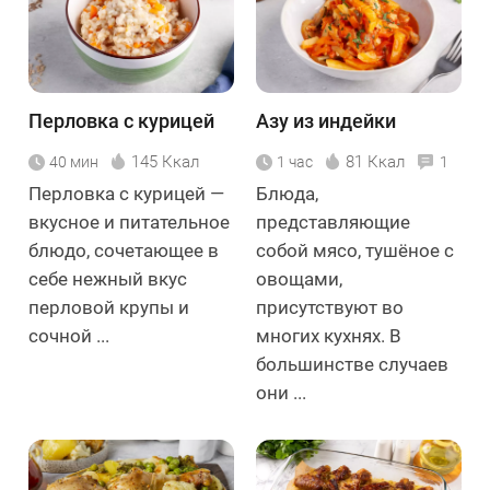
Перловка с курицей
Азу из индейки
145 Ккал
81 Ккал
40 мин
1 час
1
Перловка с курицей —
Блюда,
вкусное и питательное
представляющие
блюдо, сочетающее в
собой мясо, тушёное с
себе нежный вкус
овощами,
перловой крупы и
присутствуют во
сочной ...
многих кухнях. В
большинстве случаев
они ...