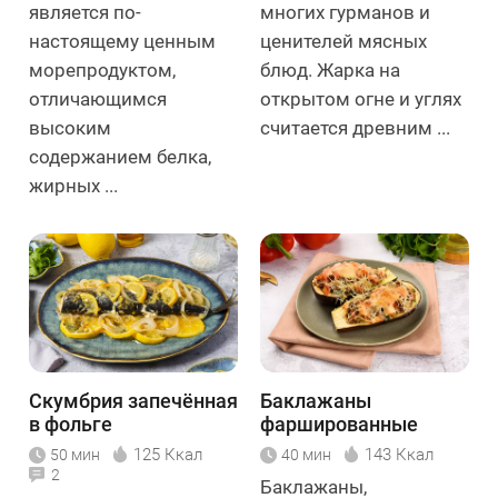
является по-
многих гурманов и
настоящему ценным
ценителей мясных
морепродуктом,
блюд. Жарка на
отличающимся
открытом огне и углях
высоким
считается древним ...
содержанием белка,
жирных ...
Скумбрия запечённая
Баклажаны
в фольге
фаршированные
фаршем
125 Ккал
143 Ккал
50 мин
40 мин
2
Баклажаны,