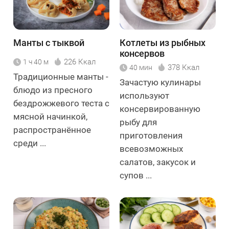
Манты с тыквой
Котлеты из рыбных
консервов
226 Ккал
1 ч 40 м
378 Ккал
40 мин
Традиционные манты -
Зачастую кулинары
блюдо из пресного
используют
бездрожжевого теста с
консервированную
мясной начинкой,
рыбу для
распространённое
приготовления
среди ...
всевозможных
салатов, закусок и
супов ...