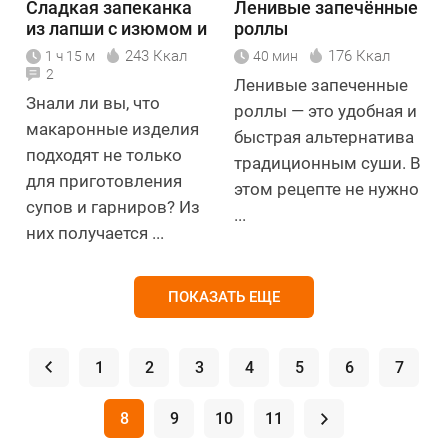
Сладкая запеканка
Ленивые запечённые
из лапши с изюмом и
роллы
творогом
243 Ккал
176 Ккал
1 ч 15 м
40 мин
2
Ленивые запеченные
Знали ли вы, что
роллы — это удобная и
макаронные изделия
быстрая альтернатива
подходят не только
традиционным суши. В
для приготовления
этом рецепте не нужно
супов и гарниров? Из
...
них получается ...
ПОКАЗАТЬ ЕЩЕ
.
1
2
3
4
5
6
7
8
9
10
11
.