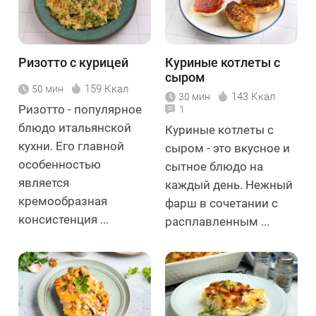
Ризотто с курицей
Куриные котлеты с
сыром
159 Ккал
50 мин
143 Ккал
30 мин
Ризотто - популярное
1
блюдо итальянской
Куриные котлеты с
кухни. Его главной
сыром - это вкусное и
особенностью
сытное блюдо на
является
каждый день. Нежный
кремообразная
фарш в сочетании с
консистенция ...
расплавленным ...