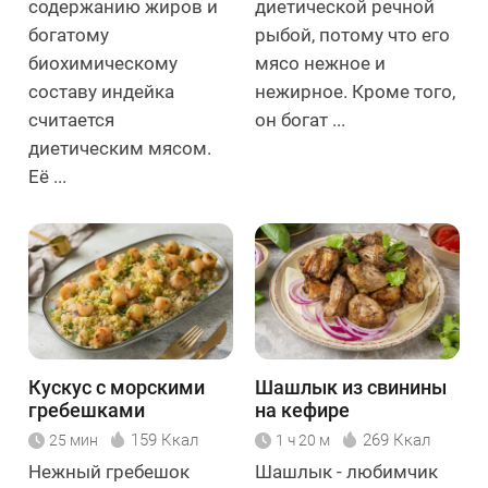
содержанию жиров и
диетической речной
богатому
рыбой, потому что его
биохимическому
мясо нежное и
составу индейка
нежирное. Кроме того,
считается
он богат ...
диетическим мясом.
Её ...
Кускус с морскими
Шашлык из свинины
гребешками
на кефире
159 Ккал
269 Ккал
25 мин
1 ч 20 м
Нежный гребешок
Шашлык - любимчик