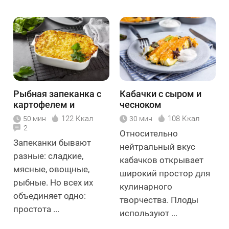
Рыбная запеканка с
Кабачки с сыром и
картофелем и
чесноком
шпинатом
122 Ккал
108 Ккал
50 мин
30 мин
2
Относительно
Запеканки бывают
нейтральный вкус
разные: сладкие,
кабачков открывает
мясные, овощные,
широкий простор для
рыбные. Но всех их
кулинарного
объединяет одно:
творчества. Плоды
простота ...
используют ...