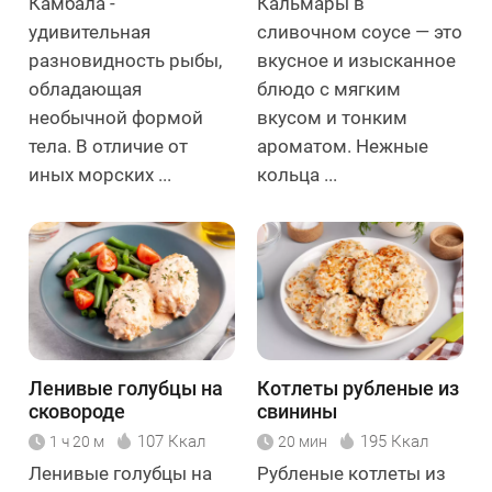
Камбала -
Кальмары в
удивительная
сливочном соусе — это
разновидность рыбы,
вкусное и изысканное
обладающая
блюдо с мягким
необычной формой
вкусом и тонким
тела. В отличие от
ароматом. Нежные
иных морских ...
кольца ...
Ленивые голубцы на
Котлеты рубленые из
сковороде
свинины
107 Ккал
195 Ккал
1 ч 20 м
20 мин
Ленивые голубцы на
Рубленые котлеты из