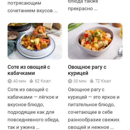
блюда также
потрясающим
прекрасно ...
сочетанием вкусов ...
Соте из овощей с
Овощное рагу с
кабачками
курицей
62 Ккал
72 Ккал
40 мин
30 мин
Соте из овощей с
Овощное рагу с
кабачками — лёгкое и
курицей — это яркое и
вкусное блюдо,
питательное блюдо,
подходящее как для
сочетающее в себе
повседневного обеда,
разнообразие свежих
так и ужина ...
овощей и нежное ...