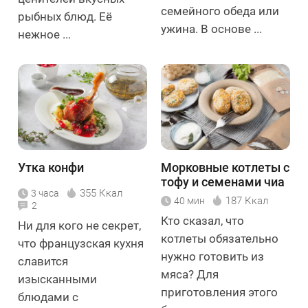
семейного обеда или
рыбных блюд. Её
ужина. В основе ...
нежное ...
Утка конфи
Морковные котлеты с
тофу и семенами чиа
355 Ккал
3 часа
187 Ккал
40 мин
2
Кто сказал, что
Ни для кого не секрет,
котлеты обязательно
что французская кухня
нужно готовить из
славится
мяса? Для
изысканными
приготовления этого
блюдами с