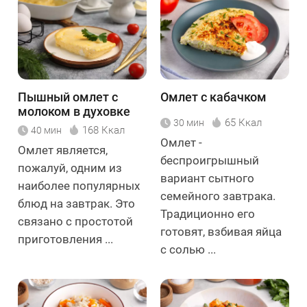
Пышный омлет с
Омлет с кабачком
молоком в духовке
65 Ккал
30 мин
168 Ккал
40 мин
Омлет -
Омлет является,
беспроигрышный
пожалуй, одним из
вариант сытного
наиболее популярных
семейного завтрака.
блюд на завтрак. Это
Традиционно его
связано с простотой
готовят, взбивая яйца
приготовления ...
с солью ...