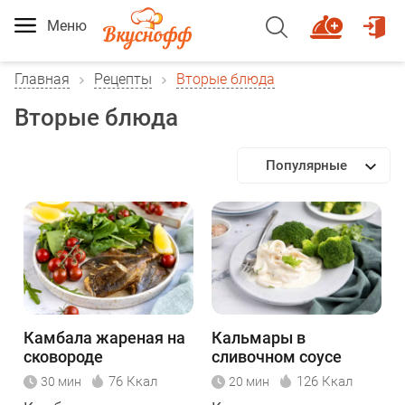
Меню
Главная
Рецепты
Вторые блюда
Вторые блюда
Популярные
Камбала жареная на
Кальмары в
сковороде
сливочном соусе
76 Ккал
126 Ккал
30 мин
20 мин