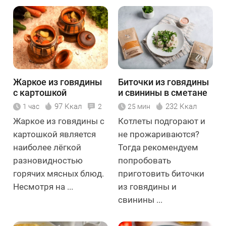
Жаркое из говядины
Биточки из говядины
с картошкой
и свинины в сметане
97 Ккал
232 Ккал
1 час
2
25 мин
Жаркое из говядины с
Котлеты подгорают и
картошкой является
не прожариваются?
наиболее лёгкой
Тогда рекомендуем
разновидностью
попробовать
горячих мясных блюд.
приготовить биточки
Несмотря на ...
из говядины и
свинины ...