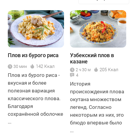
Плов из бурого риса
Узбекский плов в
казане
142 Ккал
30 мин
205 Ккал
2 ч 30 м
Плов из бурого риса -
4
вкусная и более
История
полезная вариация
происхождения плова
классического плова.
окутана множеством
Благодаря
легенд. Согласно
сохранённой оболочке
некоторым из них, это
...
блюдо впервые было
...