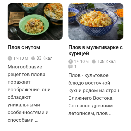
Плов с нутом
Плов в мультиварке с
курицей
83 Ккал
1 ч 10 м
108 Ккал
1 ч 10 м
Многообразие
1
рецептов плова
Плов - культовое
поражает
блюдо восточной
воображение: они
кухни родом из стран
обладают
Ближнего Востока.
уникальными
Согласно древним
особенностями и
летописям, плов ...
способами ...