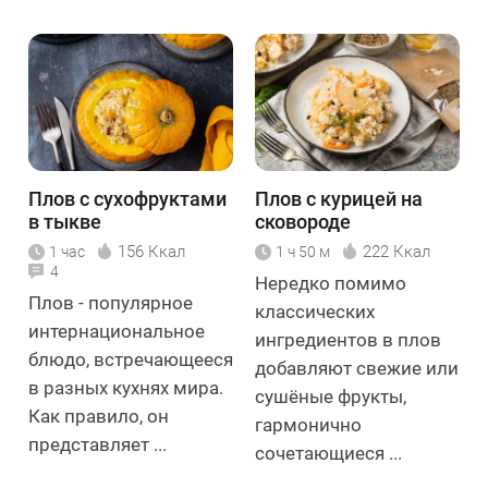
Плов с сухофруктами
Плов с курицей на
в тыкве
сковороде
156 Ккал
222 Ккал
1 час
1 ч 50 м
4
Нередко помимо
Плов - популярное
классических
интернациональное
ингредиентов в плов
блюдо, встречающееся
добавляют свежие или
в разных кухнях мира.
сушёные фрукты,
Как правило, он
гармонично
представляет ...
сочетающиеся ...