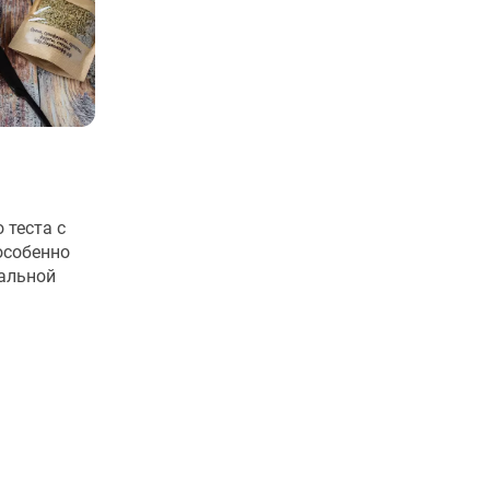
 теста с
особенно
ральной