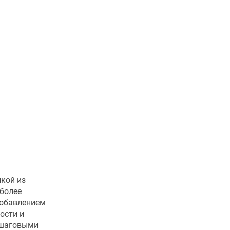
нкой из
 более
добавлением
ости и
пошаговыми