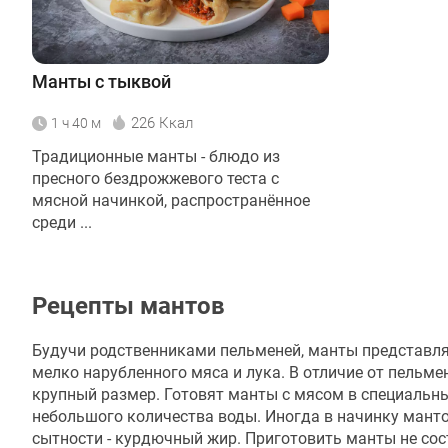
Манты с тыквой
226 Ккал
1 ч 40 м
Традиционные манты - блюдо из
пресного бездрожжевого теста с
мясной начинкой, распространённое
среди ...
Рецепты мантов
Будучи родственниками пельменей, манты представляю
мелко нарубленного мяса и лука. В отличие от пельм
крупный размер. Готовят манты с мясом в специальн
небольшого количества воды. Иногда в начинку манто
сытности - курдючный жир. Приготовить манты не сос