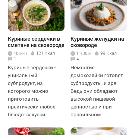
Куриные сердечки в
Куриные желудки на
сметане на сковороде
сковороде
121 Ккал
99 Ккал
40 мин
1 ч 30 м
1
4
Куриные сердечки -
Немногие
уникальный
домохозяйки готовят
субпродукт, из
субпродукты, и зря.
которого можно
Ведь они обладают
приготовить
высокой пищевой
практически любое
ценностью и при
блюдо: закуски ...
правильном ...