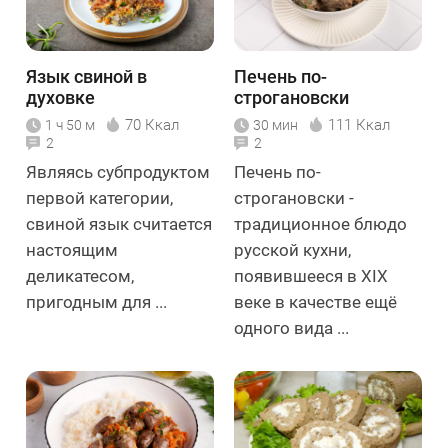
Язык свиной в
Печень по-
духовке
строгановски
70 Ккал
111 Ккал
1 ч 50 м
30 мин
2
2
Являясь субпродуктом
Печень по-
первой категории,
строгановски -
свиной язык считается
традиционное блюдо
настоящим
русской кухни,
деликатесом,
появившееся в XIX
пригодным для ...
веке в качестве ещё
одного вида ...