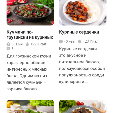
Кучмачи по-
Куриные сердечки
грузински из куриных
120 Ккал
40 мин
потрохов
122 Ккал
50 мин
Куриные сердечки -
3
это вкусное и
Для грузинской кухни
питательное блюдо,
характерно обилие
пользующееся особой
интересных мясных
популярностью среди
блюд. Одним из них
кулинаров и ...
является кучмачи –
горячее блюдо ...