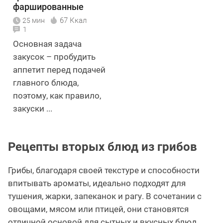
фаршированные
овощами
67 Ккал
25 мин
1
Основная задача
закусок – пробудить
аппетит перед подачей
главного блюда,
поэтому, как правило,
закуски ...
Рецепты вторых блюд из грибов
Грибы, благодаря своей текстуре и способности
впитывать ароматы, идеально подходят для
тушения, жарки, запеканок и рагу. В сочетании с
овощами, мясом или птицей, они становятся
отличной основой для сытных и вкусных блюд.