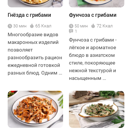
Гнёзда с грибами
Фунчоза с грибами
65 Ккал
72 Ккал
30 мин
50 мин
1
Многообразие видов
Фунчоза с грибами -
макаронных изделий
лёгкое и ароматное
позволяет
блюдо в азиатском
разнообразить рацион
стиле, покоряющее
ежедневной готовкой
нежной текстурой и
разных блюд. Одним ...
насыщенным ...