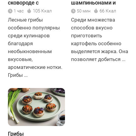
сковороде с
шампиньонами и
картошкой
луком
105 Ккал
66 Ккал
1 час
50 мин
Лесные грибы
Среди множества
особенно популярны
способов вкусно
среди кулинаров
приготовить
благодаря
картофель особенно
необыкновенным
выделяется жарка. Она
вкусовые,
позволяет добиться ...
ароматические нотки.
Грибы ...
Грибы