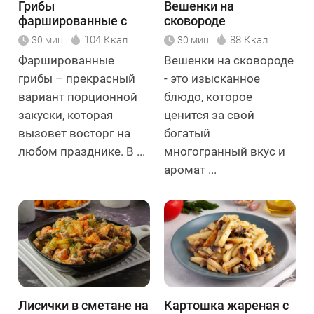
Грибы
Вешенки на
фаршированные с
сковороде
тунцом
104 Ккал
88 Ккал
30 мин
30 мин
Фаршированные
Вешенки на сковороде
грибы – прекрасный
- это изысканное
вариант порционной
блюдо, которое
закуски, которая
ценится за свой
вызовет восторг на
богатый
любом празднике. В ...
многогранный вкус и
аромат ...
Лисички в сметане на
Картошка жареная с