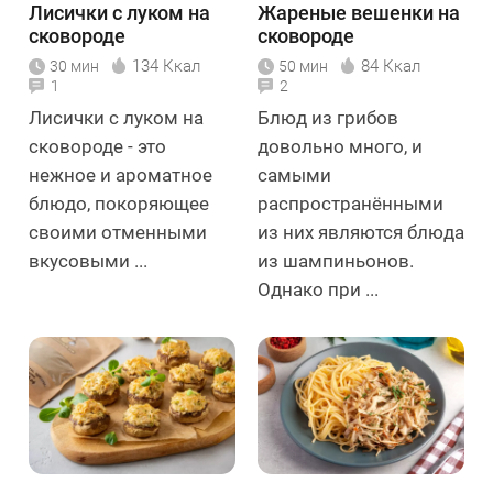
Лисички с луком на
Жареные вешенки на
сковороде
сковороде
134 Ккал
84 Ккал
30 мин
50 мин
1
2
Лисички с луком на
Блюд из грибов
сковороде - это
довольно много, и
нежное и ароматное
самыми
блюдо, покоряющее
распространёнными
своими отменными
из них являются блюда
вкусовыми ...
из шампиньонов.
Однако при ...