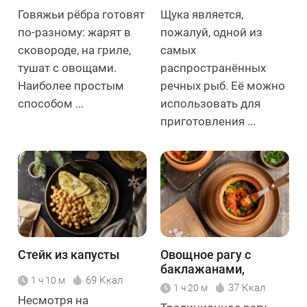
Говяжьи рёбра готовят
Щука является,
по-разному: жарят в
пожалуй, одной из
сковороде, на гриле,
самых
тушат с овощами.
распространённых
Наиболее простым
речных рыб. Её можно
способом ...
использовать для
приготовления ...
Стейк из капусты
Овощное рагу с
баклажанами,
69 Ккал
1 ч 10 м
болгарским перцем и
37 Ккал
1 ч 20 м
помидорами
Несмотря на