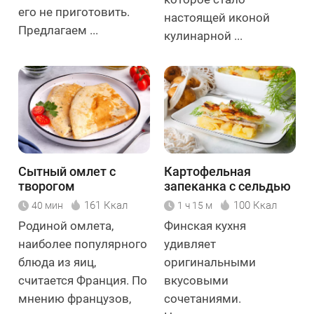
его не приготовить.
настоящей иконой
Предлагаем ...
кулинарной ...
Сытный омлет с
Картофельная
творогом
запеканка с сельдью
в духовке
161 Ккал
100 Ккал
40 мин
1 ч 15 м
Родиной омлета,
Финская кухня
наиболее популярного
удивляет
блюда из яиц,
оригинальными
считается Франция. По
вкусовыми
мнению французов,
сочетаниями.