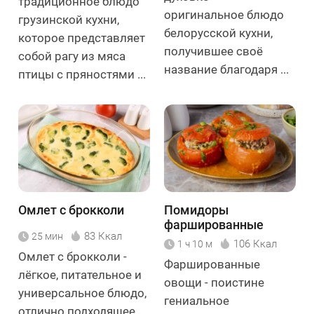
традиционное блюдо
оригинальное блюдо
грузинской кухни,
белорусской кухни,
которое представляет
получившее своё
собой рагу из мяса
название благодаря ...
птицы с пряностями ...
Омлет с брокколи
Помидоры
фаршированные
83 Ккал
25 мин
фаршем в духовке
106 Ккал
1 ч 10 м
Омлет с брокколи -
Фаршированные
лёгкое, питательное и
овощи - поистине
универсальное блюдо,
гениальное
отлично подходящее