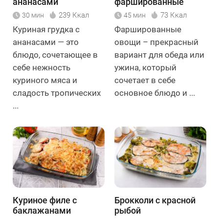
ананасами
фаршированные
кускусом
239 Ккал
73 Ккал
30 мин
45 мин
Куриная грудка с
Фаршированные
ананасами — это
овощи – прекрасный
блюдо, сочетающее в
вариант для обеда или
себе нежность
ужина, который
куриного мяса и
сочетает в себе
сладость тропических
основное блюдо и ...
...
Куриное филе с
Брокколи с красной
баклажанами
рыбой