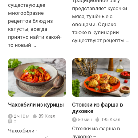
Традиционное рагу
существующее
представляет кусочки
многообразие
мяса, тушёные с
рецептов блюд из
овощами. Однако
капусты, всегда
также в кулинарии
приятно найти какой-
существуют рецепты ...
то новый ...
Чахохбили из курицы
Стожки из фарша в
духовке
89 Ккал
2 ч 10 м
195 Ккал
50 мин
2
Стожки из фарша в
Чахохбили -
духовке –