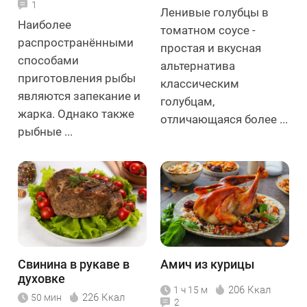
1
Ленивые голубцы в
Наиболее
томатном соусе -
распространёнными
простая и вкусная
способами
альтернатива
приготовления рыбы
классическим
являются запекание и
голубцам,
жарка. Однако также
отличающаяся более ...
рыбные ...
Свинина в рукаве в
Амич из курицы
духовке
206 Ккал
1 ч 15 м
226 Ккал
50 мин
2