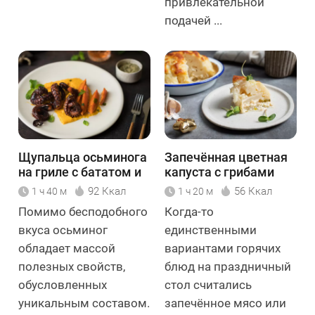
привлекательной
подачей ...
Щупальца осьминога
Запечённая цветная
на гриле с бататом и
капуста с грибами
тыквенным пюре
92 Ккал
56 Ккал
1 ч 40 м
1 ч 20 м
Помимо бесподобного
Когда-то
вкуса осьминог
единственными
обладает массой
вариантами горячих
полезных свойств,
блюд на праздничный
обусловленных
стол считались
уникальным составом.
запечённое мясо или