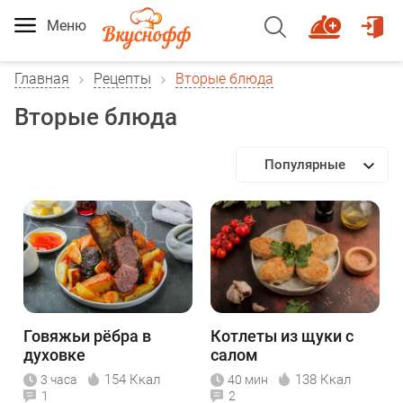
Меню
Главная
Рецепты
Вторые блюда
Вторые блюда
Популярные
Говяжьи рёбра в
Котлеты из щуки с
духовке
салом
154 Ккал
138 Ккал
3 часа
40 мин
1
2