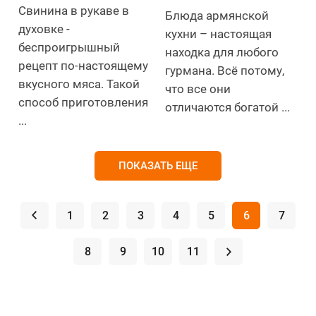
Свинина в рукаве в
Блюда армянской
духовке -
кухни – настоящая
беспроигрышный
находка для любого
рецепт по-настоящему
гурмана. Всё потому,
вкусного мяса. Такой
что все они
способ приготовления
отличаются богатой ...
...
ПОКАЗАТЬ ЕЩЕ
.
1
2
3
4
5
6
7
8
9
10
11
.