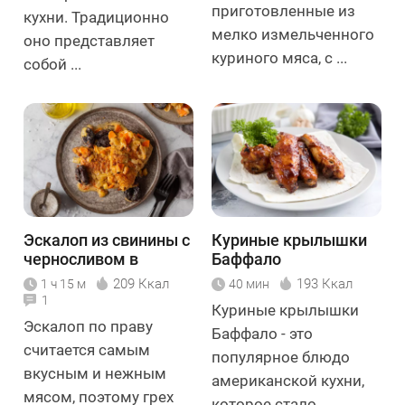
приготовленные из
кухни. Традиционно
мелко измельченного
оно представляет
куриного мяса, с ...
собой ...
Эскалоп из свинины с
Куриные крылышки
черносливом в
Баффало
сливочном соусе
209 Ккал
193 Ккал
1 ч 15 м
40 мин
1
Куриные крылышки
Эскалоп по праву
Баффало - это
считается самым
популярное блюдо
вкусным и нежным
американской кухни,
мясом, поэтому грех
которое стало