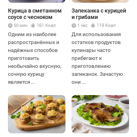
Курица в сметанном
Запеканка с курицей
соусе с чесноком
и грибами
161 Ккал
119 Ккал
50 мин
1 час
Одним из наиболее
Для использования
распространённых и
остатков продуктов
надёжных способов
кулинары часто
приготовить
прибегают к
необычайно вкусную,
приготовлению
сочную курицу
запеканок. Зачастую
является ...
они ...