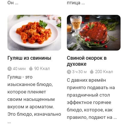
Он ...
птица ...
Гуляш из свинины
Свиной окорок в
духовке
90 Ккал
40 мин
200 Ккал
3 ч 30 м
Гуляш - это
С давних времён
изысканное блюдо,
принято подавать на
которое пленяет
праздничный стол
своим насыщенным
эффектное горячее
вкусом и ароматом.
блюдо, которое, как
Это блюдо, изначально
правило, подают на ...
...