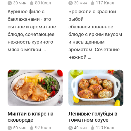
80 Ккал
117 Ккал
30 мин
30 мин
Куриное филе с
Брокколи с красной
баклажанами - это
рыбой —
сытное и ароматное
сбалансированное
блюдо, сочетающее
блюдо с ярким вкусом
нежность куриного
и насыщенным
мяса с мягкой ...
ароматом. Сочетание
нежной ...
Минтай в кляре на
Ленивые голубцы в
сковороде
томатном соусе
92 Ккал
120 Ккал
50 мин
40 мин