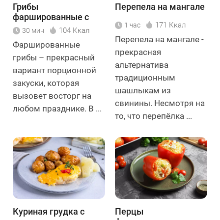
Грибы
Перепела на мангале
фаршированные с
171 Ккал
1 час
тунцом
104 Ккал
30 мин
Перепела на мангале -
Фаршированные
прекрасная
грибы – прекрасный
альтернатива
вариант порционной
традиционным
закуски, которая
шашлыкам из
вызовет восторг на
свинины. Несмотря на
любом празднике. В ...
то, что перепёлка ...
Куриная грудка с
Перцы