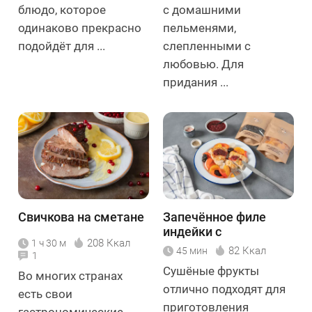
блюдо, которое
с домашними
одинаково прекрасно
пельменями,
подойдёт для ...
слепленными с
любовью. Для
придания ...
Свичкова на сметане
Запечённое филе
индейки с
208 Ккал
1 ч 30 м
сухофруктами
82 Ккал
45 мин
1
Сушёные фрукты
Во многих странах
отлично подходят для
есть свои
приготовления
гастрономические