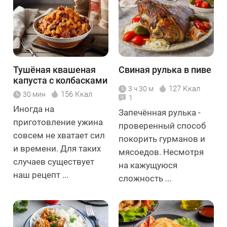
Тушёная квашеная
Cвиная рулька в пиве
капуста с колбасками
127 Ккал
3 ч 30 м
156 Ккал
30 мин
1
Иногда на
Запечённая рулька -
приготовление ужина
проверенный способ
совсем не хватает сил
покорить гурманов и
и времени. Для таких
мясоедов. Несмотря
случаев существует
на кажущуюся
наш рецепт ...
сложность ...