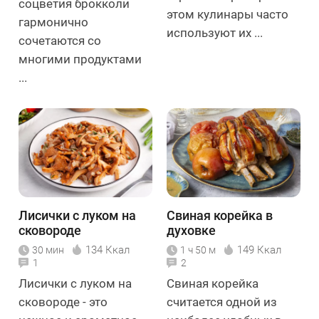
соцветия брокколи
этом кулинары часто
гармонично
используют их ...
сочетаются со
многими продуктами
...
Лисички с луком на
Свиная корейка в
сковороде
духовке
134 Ккал
149 Ккал
30 мин
1 ч 50 м
1
2
Лисички с луком на
Свиная корейка
сковороде - это
считается одной из