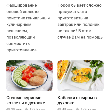
Фарширование
Порой бывает сложно
овощей является
придумать, что
поистине гениальным
приготовить на
кулинарным
завтрак или полдник,
решением,
не так ли? В этом
позволяющий
случае Вам на помощь
совместить
...
приготовление ...
Сочные куриные
Кабачки с сыром в
котлеты в духовке
духовке
129 Ккал
179 Ккал
30 мин
45 мин