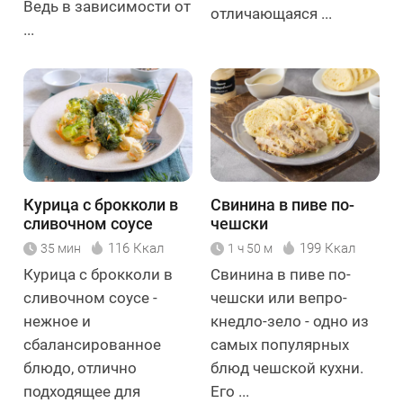
Ведь в зависимости от
отличающаяся ...
...
Курица с брокколи в
Свинина в пиве по-
сливочном соусе
чешски
116 Ккал
199 Ккал
35 мин
1 ч 50 м
Курица с брокколи в
Свинина в пиве по-
сливочном соусе -
чешски или вепро-
нежное и
кнедло-зело - одно из
сбалансированное
самых популярных
блюдо, отлично
блюд чешской кухни.
подходящее для
Его ...