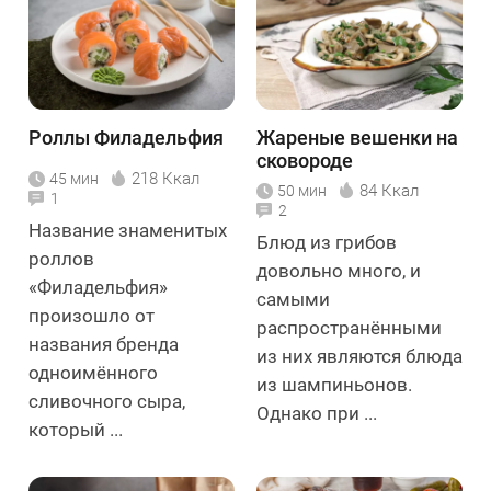
Роллы Филадельфия
Жареные вешенки на
сковороде
218 Ккал
45 мин
84 Ккал
50 мин
1
2
Название знаменитых
Блюд из грибов
роллов
довольно много, и
«Филадельфия»
самыми
произошло от
распространёнными
названия бренда
из них являются блюда
одноимённого
из шампиньонов.
сливочного сыра,
Однако при ...
который ...