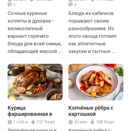
1
4
Сочные куриные
Блюда из кабачков
котлеты в духовке -
поражают своим
великолепный
разнообразием. Из
вариант горячего
этого овоща готовят
блюда для всей семьи,
как аппетитные
обладающий массой ...
закуски и сытные ...
Курица
Копчёные рёбра с
фаршированная в
картошкой
духовке
157 Ккал
108 Ккал
1 ч 45 м
30 мин
Запечённая курица в
Копченые ребра с