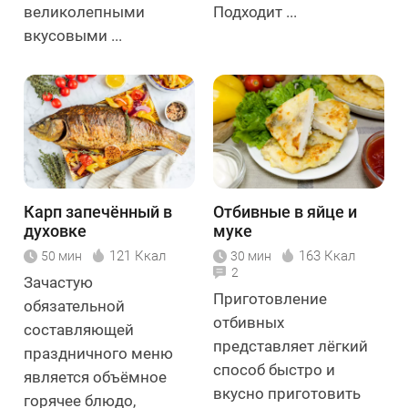
великолепными
Подходит ...
вкусовыми ...
Карп запечённый в
Отбивные в яйце и
духовке
муке
121 Ккал
163 Ккал
50 мин
30 мин
2
Зачастую
Приготовление
обязательной
отбивных
составляющей
представляет лёгкий
праздничного меню
способ быстро и
является объёмное
вкусно приготовить
горячее блюдо,