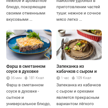
нежное и ароматное
наиболее удобных в
блюдо, покоряющее
приготовлении частей
своими отменными
туши: нежное и сочное
вкусовыми ...
мясо легко ...
Фарш в сметанном
Запеканка из
соусе в духовке
кабачков с сыром и
орехами
181 Ккал
109 Ккал
35 мин
1 час
Фарш в сметанном
Запеканка из кабачков
соусе в духовке -
с сыром и орехами
сытное и
является прекрасным
универсальное блюдо,
вариантом лёгкого