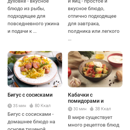
духовке - вкусное
и яиц - простое и
блюдо из рыбы,
вкусное блюдо,
подходящее для
отлично подходящее
повседневного ужина
для завтрака,
и подачи к ...
полдника или легкого
...
Бигус с сосисками
Кабачки с
помидорами и
80 Ккал
35 мин
чесноком
38 Ккал
30 мин
Бигус с сосисками -
В мире существует
домашнее блюдо на
много рецептов блюд
основе тушеной