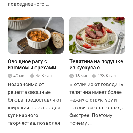
повседневного ...
Овощное рагу с
Телятина на подушке
изюмом и орехами
из кускуса с
клубничным соусом
45 Ккал
133 Ккал
40 мин
18 мин
Независимо от
В отличие от говядины
рецепта овощные
телятина имеет более
блюда предоставляют
нежную структуру и
широкий простор для
готовится она гораздо
кулинарного
быстрее. Поэтому
творчества, позволяя
почему ...
...