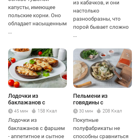
из кабачков, и они
капусты, имеющее
настолько
польские корни. Оно
разнообразны, что
обладает насыщенным
порой бывает сложно
...
...
Лодочки из
Пельмени из
баклажанов с
говядины с
фаршем
черносливом
158 Ккал
208 Ккал
45 мин
30 мин
Лодочки из
Покупные
баклажанов с фаршем
полуфабрикаты не
- аппетитное и сытное
способны сравниться