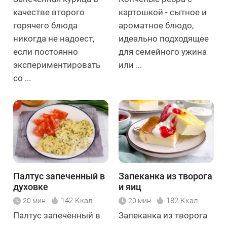
качестве второго
картошкой - сытное и
горячего блюда
ароматное блюдо,
никогда не надоест,
идеально подходящее
если постоянно
для семейного ужина
экспериментировать
или ...
со ...
Палтус запеченный в
Запеканка из творога
духовке
и яиц
142 Ккал
182 Ккал
20 мин
20 мин
Палтус запечённый в
Запеканка из творога