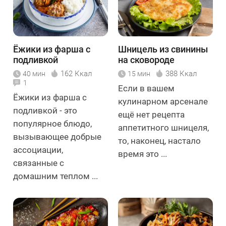
Ёжики из фарша с
Шницель из свинины
подливкой
на сковороде
162 Ккал
388 Ккал
40 мин
15 мин
1
Если в вашем
Ёжики из фарша с
кулинарном арсенале
подливкой - это
ещё нет рецепта
популярное блюдо,
аппетитного шницеля,
вызывающее добрые
то, наконец, настало
ассоциации,
время это ...
связанные с
домашним теплом ...