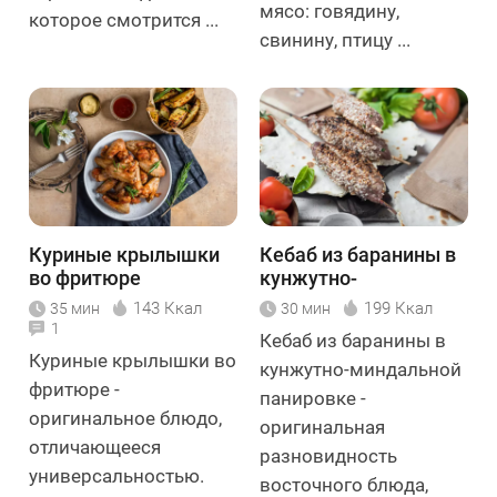
мясо: говядину,
которое смотрится ...
свинину, птицу ...
Куриные крылышки
Кебаб из баранины в
во фритюре
кунжутно-
миндальной
143 Ккал
199 Ккал
35 мин
30 мин
панировке
1
Кебаб из баранины в
Куриные крылышки во
кунжутно-миндальной
фритюре -
панировке -
оригинальное блюдо,
оригинальная
отличающееся
разновидность
универсальностью.
восточного блюда,