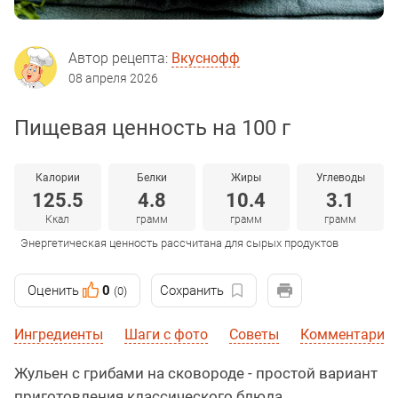
Автор рецепта:
Вкуснофф
08 апреля 2026
Пищевая ценность на 100 г
Калории
Белки
Жиры
Углеводы
125.5
4.8
10.4
3.1
Ккал
грамм
грамм
грамм
Энергетическая ценность рассчитана для сырых продуктов
Оценить
0
Сохранить
(0)
Ингредиенты
Шаги с фото
Советы
Комментарии
Жульен с грибами на сковороде - простой вариант
приготовления классического блюда,