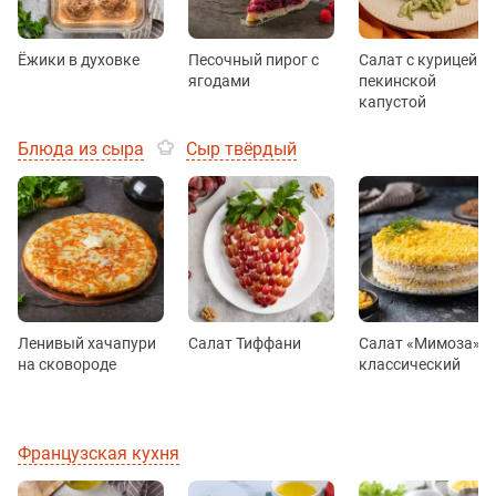
Ёжики в духовке
Песочный пирог с
Салат с курицей и
ягодами
пекинской
капустой
Блюда из сыра
Сыр твёрдый
Ленивый хачапури
Салат Тиффани
Салат «Мимоза»
на сковороде
классический
Французская кухня