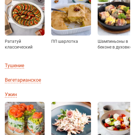
Рататуй
ПП шарлотка
Шампиньоны в
классический
беконе в духовке
Тушение
Вегетарианское
Ужин