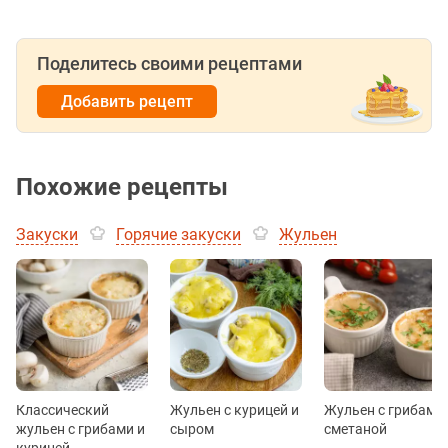
Поделитесь своими рецептами
Добавить рецепт
Похожие рецепты
Закуски
Горячие закуски
Жульен
Классический
Жульен с курицей и
Жульен с грибами 
жульен с грибами и
сыром
сметаной