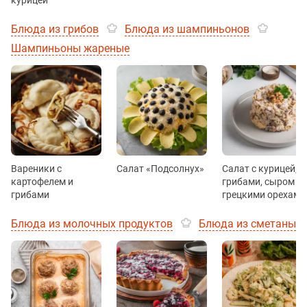
курицей
Блюда из грибов
Блюда из шампиньонов
Шампиньоны жареные
Вареники с
Салат «Подсолнух»
Салат с курицей,
картофелем и
грибами, сыром и
грибами
грецкими орехами
Блюда из молочных продуктов
Блюда из сметаны