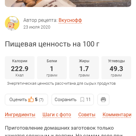
Автор рецепта:
Вкуснофф
23 июля 2020
Пищевая ценность на 100 г
Калории
Белки
Жиры
Углеводы
222.9
1
1.7
49.3
Ккал
грамм
грамм
грамм
Энергетическая ценность рассчитана для сырых продуктов
Оценить
5
Сохранить
11
(7)
Ингредиенты
Шаги с фото
Советы
Комментарии 
Приготовление домашних заготовок только
кажется сложным и долгим. На самом деле при