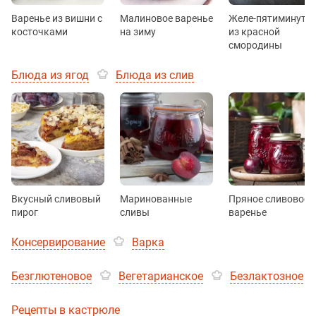
Варенье из вишни с
Малиновое варенье
Желе-пятиминутк
косточками
на зиму
из красной
смородины
Блюда из ягод
Блюда из слив
Вкусный сливовый
Маринованные
Пряное сливовое
пирог
сливы
варенье
Консервирование
Варка
Безглютеновое
Вегетарианское
Безлактозное
Рецепты в кастрюле