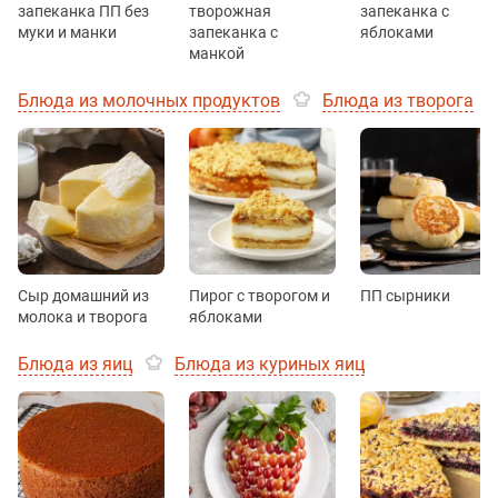
запеканка ПП без
творожная
запеканка с
муки и манки
запеканка с
яблоками
манкой
Блюда из молочных продуктов
Блюда из творога
Сыр домашний из
Пирог с творогом и
ПП сырники
молока и творога
яблоками
Блюда из яиц
Блюда из куриных яиц