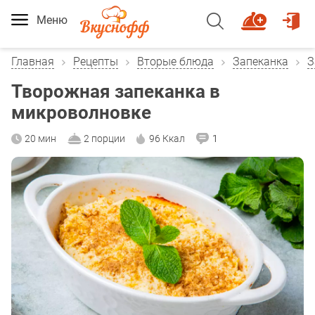
Меню
Главная
Рецепты
Вторые блюда
Запеканка
З
Творожная запеканка в
микроволновке
20 мин
2 порции
96 Ккал
1