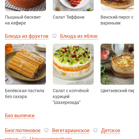
Пышный бисквит
Салат Тиффани
Венский пирог с
на кефире
вареньем
Блюда из фруктов
Блюда из яблок
Белёвская пастила
Салат с копчёной
Цветаевский пиро
без сахара
курицей
"Шахерезада"
Без выпечки
Безглютеновое
Вегетарианское
Детское