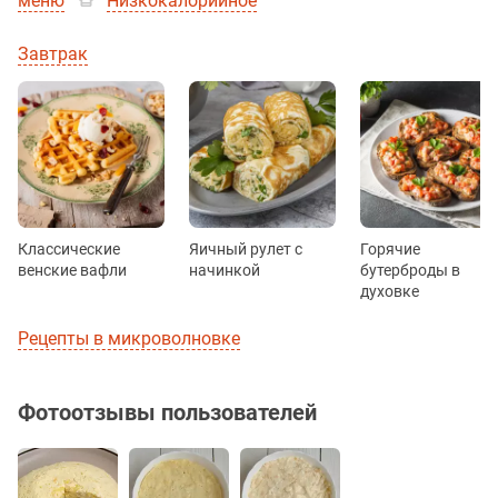
меню
Низкокалорийное
Завтрак
Классические
Яичный рулет с
Горячие
венские вафли
начинкой
бутерброды в
духовке
Рецепты в микроволновке
Фотоотзывы пользователей