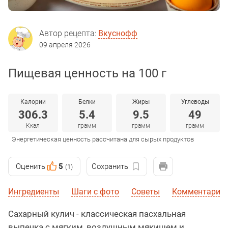
Автор рецепта:
Вкуснофф
09 апреля 2026
Пищевая ценность на 100 г
Калории
Белки
Жиры
Углеводы
306.3
5.4
9.5
49
Ккал
грамм
грамм
грамм
Энергетическая ценность рассчитана для сырых продуктов
Оценить
5
Сохранить
(1)
Ингредиенты
Шаги с фото
Советы
Комментарии
Сахарный кулич - классическая пасхальная
выпечка с мягким, воздушным мякишем и