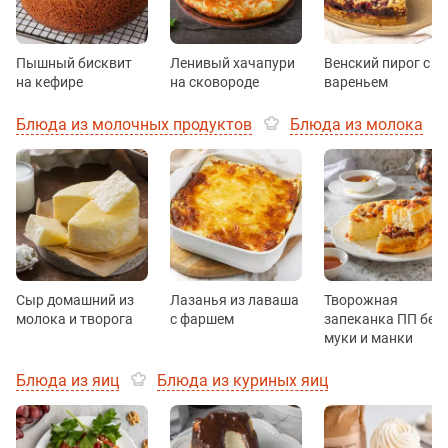
Пышный бисквит
Ленивый хачапури
Венский пирог с
на кефире
на сковороде
вареньем
Блюда из молочных продуктов
Блюда из молока
Сыр домашний из
Лазанья из лаваша
Творожная
молока и творога
с фаршем
запеканка ПП без
муки и манки
Блюда из яиц
Блюда из куриных яиц