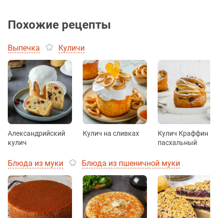
Похожие рецепты
Выпечка
Куличи
Александрийский
Кулич на сливках
Кулич Краффин
кулич
пасхальный
Блюда из муки
Блюда из пшеничной муки