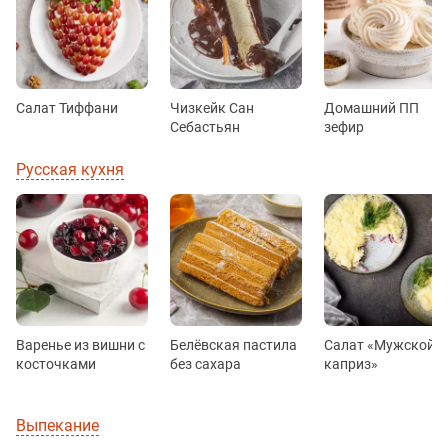
Салат Тиффани
Чизкейк Сан
Домашний ПП
Себастьян
зефир
Русская кухня
Варенье из вишни с
Белёвская пастила
Салат «Мужской
косточками
без сахара
каприз»
Выпекание