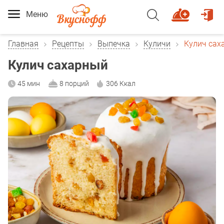
Меню
Главная
Рецепты
Выпечка
Куличи
Кулич сах
Кулич сахарный
45 мин
8 порций
306 Ккал