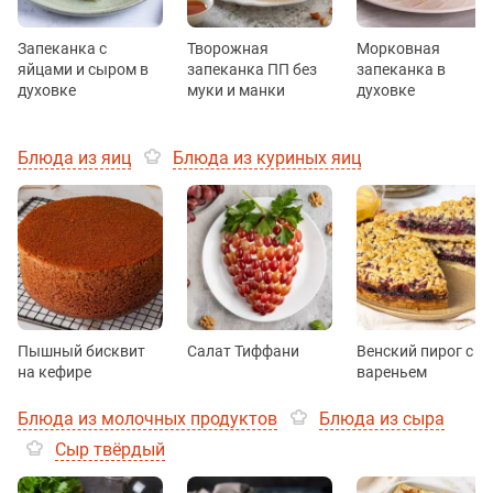
Запеканка с
Творожная
Морковная
яйцами и сыром в
запеканка ПП без
запеканка в
духовке
муки и манки
духовке
Блюда из яиц
Блюда из куриных яиц
Пышный бисквит
Салат Тиффани
Венский пирог с
на кефире
вареньем
Блюда из молочных продуктов
Блюда из сыра
Сыр твёрдый