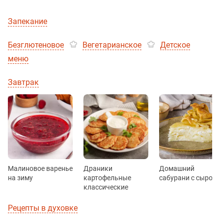
Запекание
Безглютеновое
Вегетарианское
Детское
меню
Завтрак
Малиновое варенье
Драники
Домашний
на зиму
картофельные
сабурани с сыром
классические
Рецепты в духовке