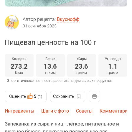
Автор рецепта:
Вкуснофф
01 сентября 2025
Пищевая ценность на 100 г
Калории
Белки
Жиры
Углеводы
273.2
13.6
23.6
1.1
Ккал
грамм
грамм
грамм
Энергетическая ценность рассчитана для сырых продуктов
Оценить
5
Сохранить
(1)
Ингредиенты
Шаги с фото
Советы
Комментарии
Запеканка из сыра и яиц - лёгкое, питательное и
вкусное блюдо, прекрасно подходящее для