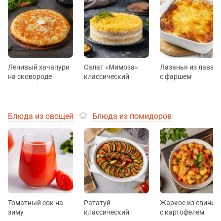
Ленивый хачапури
Салат «Мимоза»
Лазанья из лаваш
на сковороде
классический
с фаршем
Блюда из овощей
Блюда из помидоров
Томатный сок на
Рататуй
Жаркое из свинин
зиму
классический
с картофелем