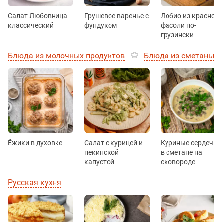
Салат Любовница
Грушевое варенье с
Лобио из красной
классический
фундуком
фасоли по-
грузински
Блюда из молочных продуктов
Блюда из сметаны
Ёжики в духовке
Салат с курицей и
Куриные сердечки
пекинской
в сметане на
капустой
сковороде
Русская кухня