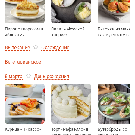
Пирог с творогом и
Салат «Мужской
Биточки из манки
яблоками
каприз»
как в детском сад
Выпекание
Охлаждение
Вегетарианское
8 марта
День рождения
Курица «Пикассо»
Торт «Рафаэлло» в
Бутерброды со
домашних условиях
шпротами