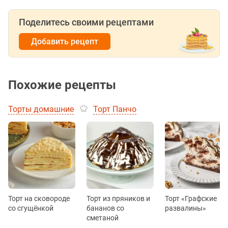
Поделитесь своими рецептами
Добавить рецепт
Похожие рецепты
Торты домашние
Торт Панчо
Торт на сковороде
Торт из пряников и
Торт «Графские
со сгущёнкой
бананов со
развалины»
сметаной