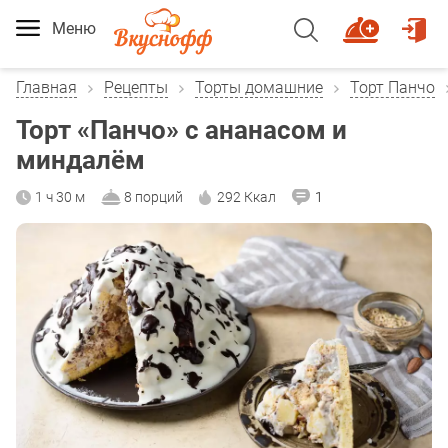
Меню
Главная
Рецепты
Торты домашние
Торт Панчо
Торт «Панчо» с ананасом и
миндалём
1 ч 30 м
8 порций
292 Ккал
1