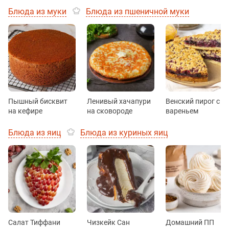
Блюда из муки
Блюда из пшеничной муки
Пышный бисквит
Ленивый хачапури
Венский пирог с
на кефире
на сковороде
вареньем
Блюда из яиц
Блюда из куриных яиц
Салат Тиффани
Чизкейк Сан
Домашний ПП