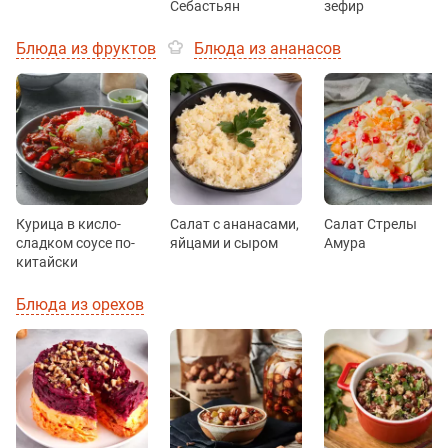
Себастьян
зефир
Блюда из фруктов
Блюда из ананасов
Курица в кисло-
Салат с ананасами,
Салат Стрелы
сладком соусе по-
яйцами и сыром
Амура
китайски
Блюда из орехов