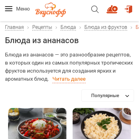
Меню
Главная
Рецепты
Блюда
Блюда из фруктов
Б
Блюда из ананасов
Блюда из ананасов — это разнообразие рецептов,
в которых один из самых популярных тропических
фруктов используется для создания ярких и
ароматных блюд.
Читать далее
Популярные