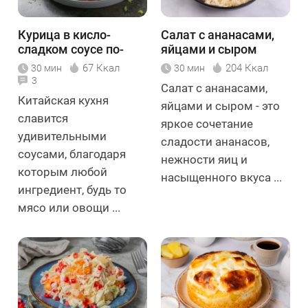
Курица в кисло-
Салат с ананасами,
сладком соусе по-
яйцами и сыром
китайски
67 Ккал
204 Ккал
30 мин
30 мин
3
Салат с ананасами,
Китайская кухня
яйцами и сыром - это
славится
яркое сочетание
удивительными
сладости ананасов,
соусами, благодаря
нежности яиц и
которым любой
насыщенного вкуса ...
ингредиент, будь то
мясо или овощи ...