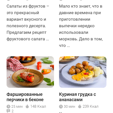
Салаты из фруктов –
Мало кто знает, что в
это прекрасный
давние времена при
вариант вкусного и
приготовлении
полезного десерта.
выпечки нередко
Предлагаем рецепт
использовали
фруктового салата ...
морковь. Дело в том,
что ...
Фаршированные
Куриная грудка с
перчики в беконе
ананасами
148 Ккал
239 Ккал
25 мин
30 мин
2