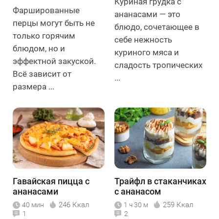
Куриная грудка с
Фаршированные
ананасами — это
перцы могут быть не
блюдо, сочетающее в
только горячим
себе нежность
блюдом, но и
куриного мяса и
эффектной закуской.
сладость тропических
Всё зависит от
...
размера ...
Гавайская пицца с
Трайфл в стаканчиках
ананасами
с ананасом
246 Ккал
259 Ккал
40 мин
1 ч 30 м
1
2