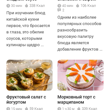
338 Ккал
106 Ккал
30 мин
40 мин
2
При изучении блюд
Одним из наиболее
китайской кухни
популярных способов
первое, что бросается
разнообразить
в глаза, это обилие
вкусовую палитру
соусов, которыми
блюда является
кулинары щедро ...
добавление фруктов ...
Фруктовый салат с
Морковный торт с
йогуртом
марципаном
59 Ккал
339 Ккал
15 мин
1 ч 30 м