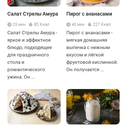
Салат Стрелы Амура
Пирог с ананасами
85 Ккал
227 Ккал
25 мин
40 мин
Салат Стрелы Амура -
Пирог с ананасами -
яркое и эффектное
мягкая домашняя
блюдо, подходящее
выпечка с нежным
для праздничного
вкусом и лёгкой
стола и
фруктовой кислинкой.
романтического
Он получается ...
ужина. Он ...