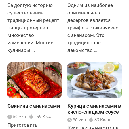
За долгую историю
Одним из наиболее
существования
оригинальных
традиционный рецепт
десертов является
пиццы претерпел
трайфл в стаканчиках
множество
с ананасом. Это
изменений. Многие
традиционное
кулинары ...
лакомство ...
Свинина с ананасами
Курица с ананасами в
кисло-сладком соусе
199 Ккал
50 мин
83 Ккал
30 мин
Приготовить
Курица с ананасами в