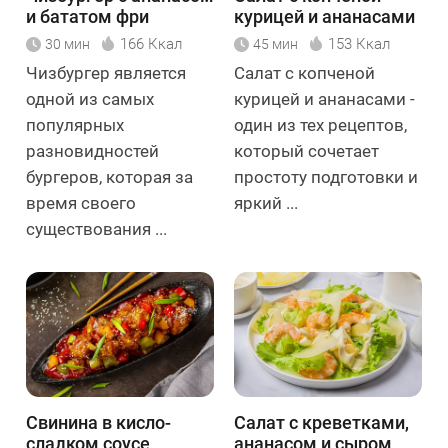
и бататом фри
курицей и ананасами
166 Ккал
153 Ккал
30 мин
45 мин
Чизбургер является
Салат с копченой
одной из самых
курицей и ананасами -
популярных
один из тех рецептов,
разновидностей
который сочетает
бургеров, которая за
простоту подготовки и
время своего
яркий ...
существования ...
Свинина в кисло-
Салат с креветками,
сладком соусе
ананасом и сыром