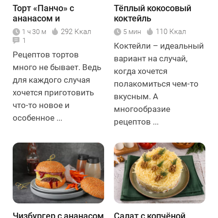
Торт «Панчо» с
Тёплый кокосовый
ананасом и
коктейль
миндалём
292 Ккал
110 Ккал
1 ч 30 м
5 мин
1
Коктейли – идеальный
Рецептов тортов
вариант на случай,
много не бывает. Ведь
когда хочется
для каждого случая
полакомиться чем-то
хочется приготовить
вкусным. А
что-то новое и
многообразие
особенное ...
рецептов ...
Чизбургер с ананасом
Салат с копчёной