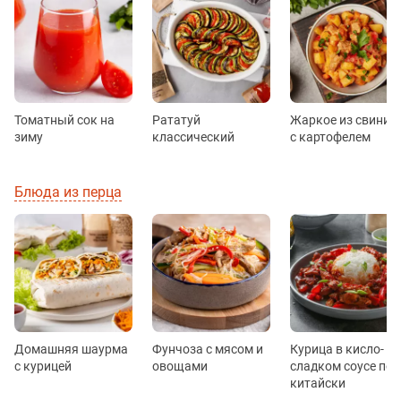
Томатный сок на
Рататуй
Жаркое из свинин
зиму
классический
с картофелем
Блюда из перца
Домашняя шаурма
Фунчоза с мясом и
Курица в кисло-
с курицей
овощами
сладком соусе по-
китайски