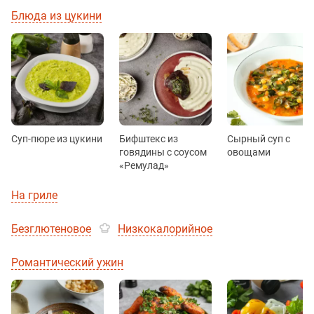
Блюда из цукини
Суп-пюре из цукини
Бифштекс из
Сырный суп с
говядины с соусом
овощами
«Ремулад»
На гриле
Безглютеновое
Низкокалорийное
Романтический ужин