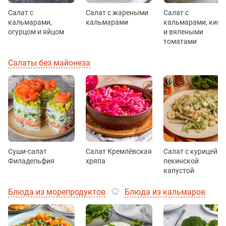
Салат с
Салат с жареными
Салат с
кальмарами,
кальмарами
кальмарами, кино
огурцом и яйцом
и вялеными
томатами
Салаты без майонеза
Суши-салат
Салат Кремлёвская
Салат с курицей и
Филадельфия
хряпа
пекинской
капустой
Блюда из морепродуктов
Блюда из кальмаров