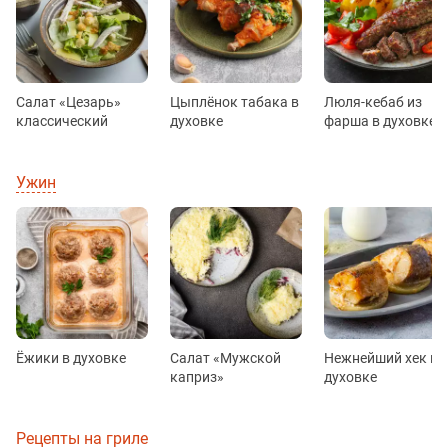
Салат «Цезарь»
Цыплёнок табака в
Люля-кебаб из
классический
духовке
фарша в духовке
Ужин
Ёжики в духовке
Салат «Мужской
Нежнейший хек в
каприз»
духовке
Рецепты на гриле