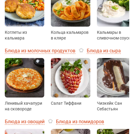
Котлеты из
Кольца кальмаров
Кальмары в
кальмара
в кляре
сливочном соусе
Блюда из молочных продуктов
Блюда из сыра
Ленивый хачапури
Салат Тиффани
Чизкейк Сан
на сковороде
Себастьян
Блюда из овощей
Блюда из помидоров