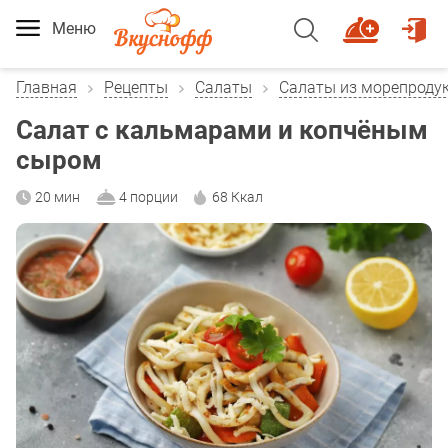
Меню
Главная
Рецепты
Салаты
Салаты из морепроду
Салат с кальмарами и копчёным
сыром
20 мин
4 порции
68 Ккал