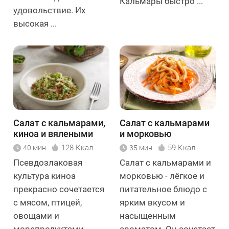
Кальмары быстро ...
удовольствие. Их
высокая ...
Салат с кальмарами,
Салат с кальмарами
киноа и вялеными
и морковью
томатами
128 Ккал
59 Ккал
40 мин
35 мин
Псевдозлаковая
Салат с кальмарами и
культура киноа
морковью - лёгкое и
прекрасно сочетается
питательное блюдо с
с мясом, птицей,
ярким вкусом и
овощами и
насыщенным
морепродуктами.
ароматом. Он сочетает