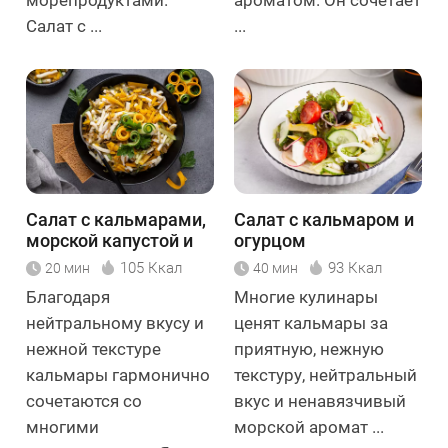
Салат с ...
...
Салат с кальмарами,
Салат с кальмаром и
морской капустой и
огурцом
тыквой
105 Ккал
93 Ккал
20 мин
40 мин
Благодаря
Многие кулинары
нейтральному вкусу и
ценят кальмары за
нежной текстуре
приятную, нежную
кальмары гармонично
текстуру, нейтральный
сочетаются со
вкус и ненавязчивый
многими
морской аромат ...