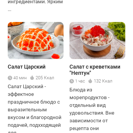
ингредиентами. Ярким
...
Салат Царский
Салат с креветками
"Нептун"
205 Ккал
40 мин
132 Ккал
1 час
Салат Царский -
Блюда из
эффектное
морепродуктов -
праздничное блюдо с
отдельный вид
выразительным
удовольствия. Вне
вкусом и благородной
зависимости от
подачей, подхходящей
рецепта они
для ...