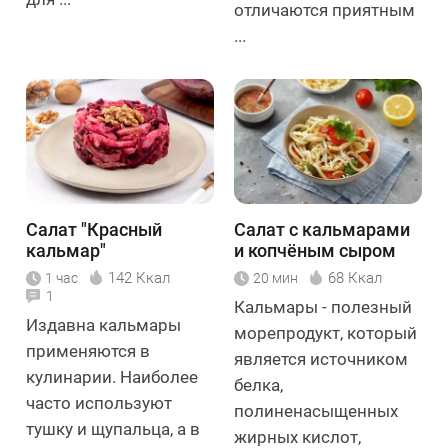
отличаются приятным
...
Салат "Красный
Салат с кальмарами
кальмар"
и копчёным сыром
142 Ккал
68 Ккал
1 час
20 мин
1
Кальмары - полезный
Издавна кальмары
морепродукт, который
применяются в
является источником
кулинарии. Наиболее
белка,
часто используют
полиненасыщенных
тушку и щупальца, а в
жирных кислот,