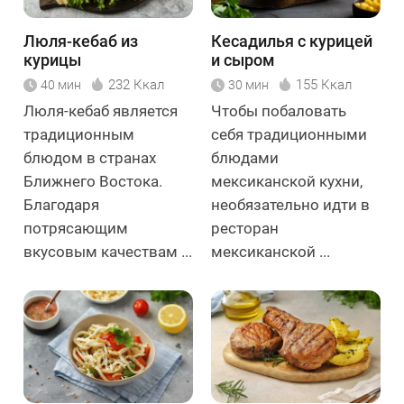
Люля-кебаб из
Кесадилья с курицей
курицы
и сыром
232 Ккал
155 Ккал
40 мин
30 мин
Люля-кебаб является
Чтобы побаловать
традиционным
себя традиционными
блюдом в странах
блюдами
Ближнего Востока.
мексиканской кухни,
Благодаря
необязательно идти в
потрясающим
ресторан
вкусовым качествам ...
мексиканской ...