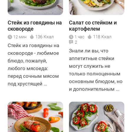
Стейк из говядины на
Салат со стейком и
сковороде
картофелем
136 Ккал
118 Ккал
12 мин
1 час
2
Стейк из говядины на
Знали ли вы, что
сковороде - любимое
аппетитные стейки
блюдо, пожалуй,
могут служить не
любого мясоеда:
только полноценным
перед сочным мясом
основным блюдом, но
под хрустящей ...
и дополнительным ...