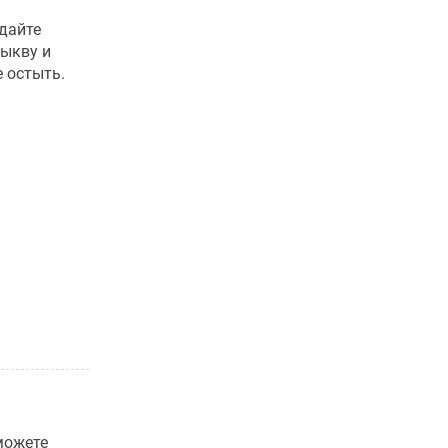
дайте
тыкву и
е остыть.
можете