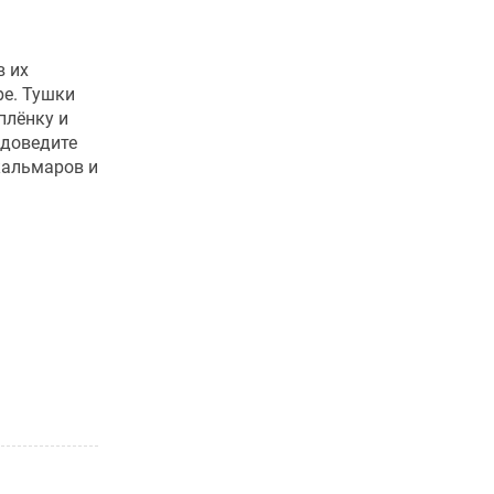
 их
ре. Тушки
плёнку и
 доведите
кальмаров и