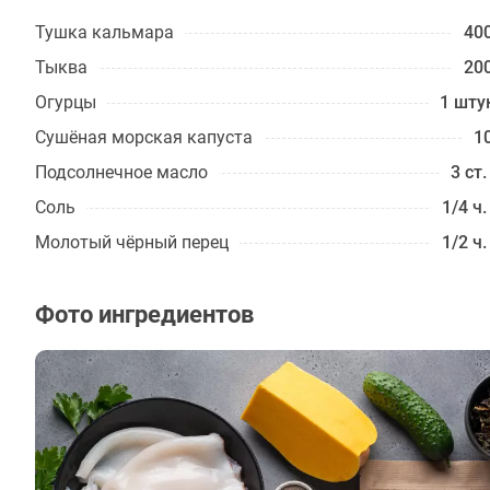
Тушка кальмара
400
Тыква
200
Огурцы
1 шту
Сушёная морская капуста
10
Подсолнечное масло
3 ст.
Соль
1/4 ч.
Молотый чёрный перец
1/2 ч.
Фото ингредиентов