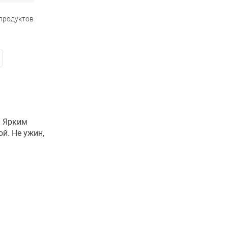
 продуктов
. Ярким
й. Не ужин,