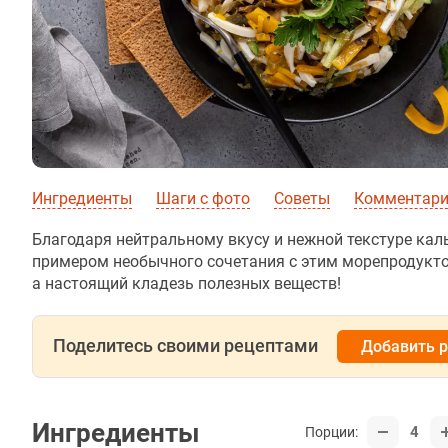
Ингредиенты
Шаги с фото
Советы
Комментар
Благодаря нейтральному вкусу и нежной текстуре ка
примером необычного сочетания с этим морепродуктом
а настоящий кладезь полезных веществ!
Поделитесь своими рецептами
Добавить 
Ингредиенты
4
Порции: