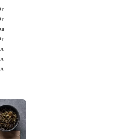
 г
 г
ка
 г
 л.
 л.
 л.