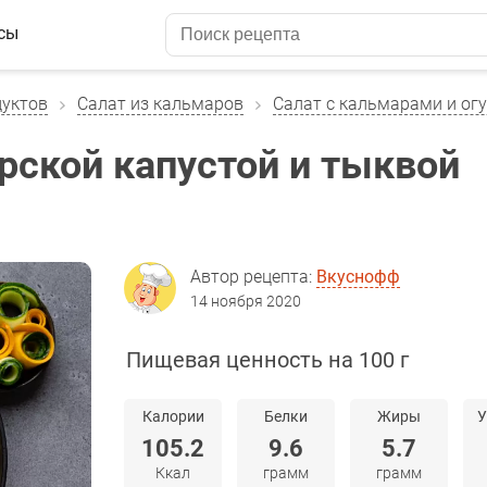
сы
дуктов
Салат из кальмаров
Салат с кальмарами и ог
рской капустой и тыквой
Автор рецепта:
Вкуснофф
14 ноября 2020
Пищевая ценность на 100 г
Калории
Белки
Жиры
У
105.2
9.6
5.7
Ккал
грамм
грамм