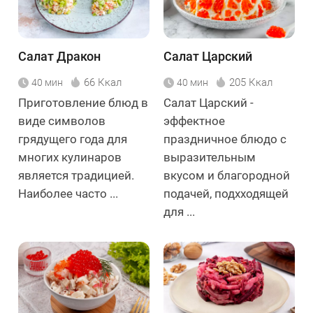
Салат Дракон
Салат Царский
66 Ккал
205 Ккал
40 мин
40 мин
Приготовление блюд в
Салат Царский -
виде символов
эффектное
грядущего года для
праздничное блюдо с
многих кулинаров
выразительным
является традицией.
вкусом и благородной
Наиболее часто ...
подачей, подхходящей
для ...