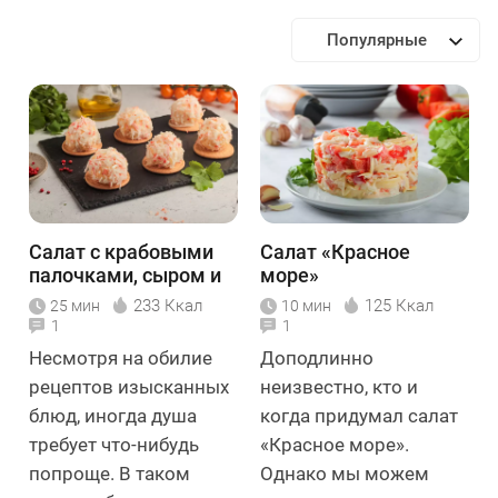
Популярные
Салат с крабовыми
Салат «Красное
палочками, сыром и
море»
яйцами
233 Ккал
125 Ккал
25 мин
10 мин
1
1
Несмотря на обилие
Доподлинно
рецептов изысканных
неизвестно, кто и
блюд, иногда душа
когда придумал салат
требует что-нибудь
«Красное море».
попроще. В таком
Однако мы можем