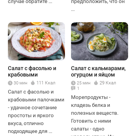
случае обратите ...
предположить, что он
...
Салат с фасолью и
Салат с кальмарами,
крабовыми
огурцом и яйцом
палочками
111 Ккал
29 Ккал
30 мин
25 мин
1
Салат с фасолью и
Морепродукты -
крабовыми палочками
кладезь белка и
- удачное сочетание
полезных веществ.
простоты и яркого
Готовить с ними
вкуса, отлично
салаты - одно
подходящее для ...