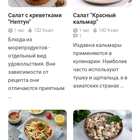
Салат с креветками
Салат "Красный
"Нептун"
кальмар"
132 Ккал
142 Ккал
1 час
1 час
1
Блюда из
Издавна кальмары
морепродуктов -
применяются в
отдельный вид
кулинарии. Наиболее
удовольствия. Вне
часто используют
зависимости от
тушку и щупальца, а в
рецепта они
азиатских странах ...
отличаются приятным
...