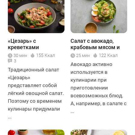
«Цезарь» с
Салат с авокадо,
креветками
крабовым мясом и
орехами
155 Ккал
122 Ккал
30 мин
25 мин
3
Авокадо активно
Традиционный салат
используется в
«Цезарь»
кулинарии при
представляет собой
приготовлении
лёгкий овощной салат.
всевозможных блюд.
Поэтому со временем
А, например, в салате с
кулинары придумали
...
...