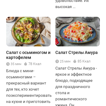
удовольствие. Их
высокая ...
Салат с осьминогом и
Салат Стрелы Амура
картофелем
85 Ккал
25 мин
78 Ккал
35 мин
Салат Стрелы Амура -
Блюда с мини-
яркое и эффектное
осьминогами –
блюдо, подходящее
прекрасный вариант
для праздничного
для тех, кто хочет
стола и
поэкспериментировать
романтического
на кухне и приготовить
ужина. Он ...