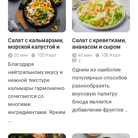
Салат с кальмарами,
Салат с креветками,
морской капустой и
ананасом и сыром
тыквой
105 Ккал
106 Ккал
20 мин
40 мин
2
Благодаря
Одним из наиболее
нейтральному вкусу и
популярных способов
нежной текстуре
разнообразить
кальмары гармонично
вкусовую палитру
сочетаются со
блюда является
многими
добавление фруктов ...
ингредиентами. Ярким
...