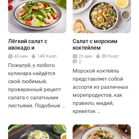
Лёгкий салат с
Салат с морским
авокадо и
коктейлем
креветками
149 Ккал
88 Ккал
40 мин
20 мин
2
Пожалуй, у любого
Морской коктейль
кулинара найдётся
представляет собой
свой любимый,
ассорти из различных
проверенный рецепт
морепродуктов, как
салата с салатными
правило, мидий,
листьями. Подобные ...
креветок ...