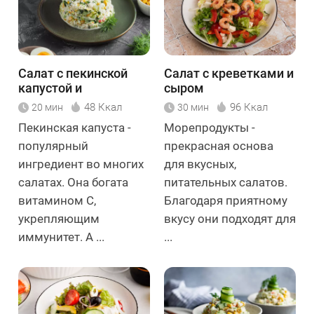
Салат с пекинской
Салат с креветками и
капустой и
сыром
крабовыми
48 Ккал
96 Ккал
20 мин
30 мин
палочками
Пекинская капуста -
Морепродукты -
популярный
прекрасная основа
ингредиент во многих
для вкусных,
салатах. Она богата
питательных салатов.
витамином С,
Благодаря приятному
укрепляющим
вкусу они подходят для
иммунитет. А ...
...