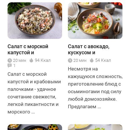
Салат с морской
Салат с авокадо,
капустой и
кускусом и
крабовыми
осьминогом
94 Ккал
54 Ккал
20 мин
20 мин
палочками
1
Несмотря на
Салат с морской
кажущуюся сложность,
капустой и крабовыми
приготовление блюд с
палочками - удачное
осьминогами под силу
сочетание свежести,
любой домохозяйке.
легкой пикантности и
Предлагаем ...
морского ...