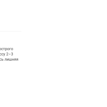
острого
ссу 2–3
ась лишняя