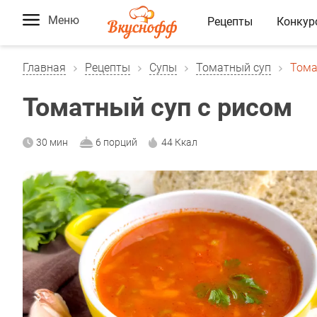
Меню
Рецепты
Конкур
Главная
Рецепты
Супы
Томатный суп
Тома
Томатный суп с рисом
30 мин
6 порций
44 Ккал