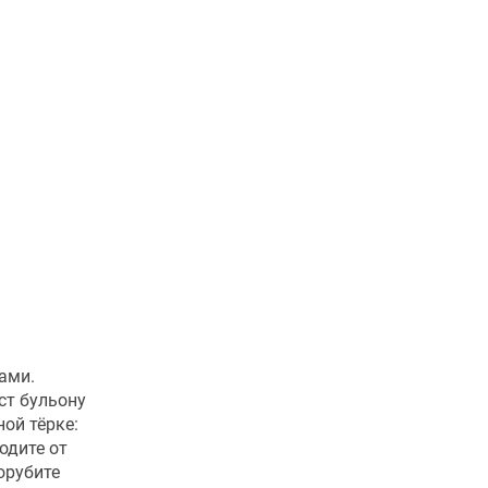
ами.
ст бульону
ной тёрке:
одите от
орубите