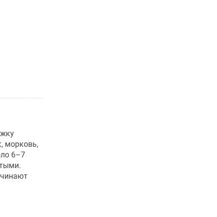
ожку
, морковь,
оло 6–7
стыми.
ачинают