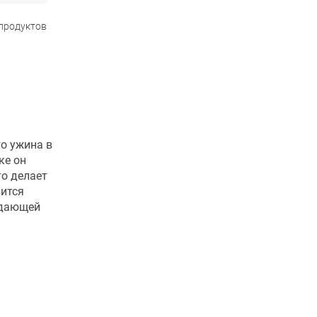
 продуктов
о ужина в
ке он
то делает
вится
ждающей