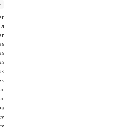
 г
 л
 г
ка
ка
ка
ок
ик
 л.
 л.
ка
су
су