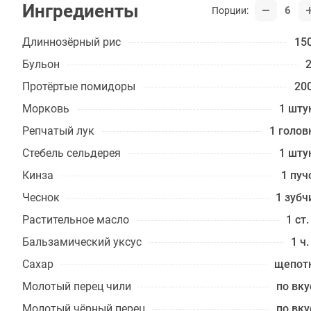
Ингредиенты
6
Порции:
Длиннозёрный рис
150
Бульон
2
Протёртые помидоры
200
Морковь
1 шту
Репчатый лук
1 голов
Стебель сельдерея
1 шту
Кинза
1 пуч
Чеснок
1 зубч
Растительное масло
1 ст.
Бальзами­ческий уксус
1 ч.
Сахар
щепот
Молотый перец чили
по вку
Молотый чёрный перец
по вку