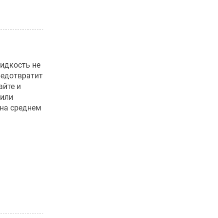
жидкость не
редотвратит
айте и
 или
 на среднем