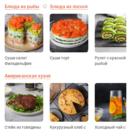
Блюда из рыбы
Блюда из лосося
Суши-салат
Суши-торт
Рулет с красной
Филадельфия
рыбой
Американская кухня
Стейк из говядины
Кукурузный хлеб с
Холодный чай с