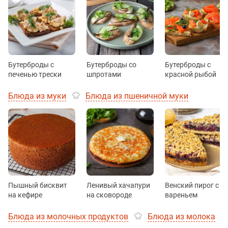
Бутерброды с
Бутерброды со
Бутерброды с
печенью трески
шпротами
красной рыбой
Блюда из муки
Блюда из пшеничной муки
Пышный бисквит
Ленивый хачапури
Венский пирог с
на кефире
на сковороде
вареньем
Блюда из молочных продуктов
Блюда из молока