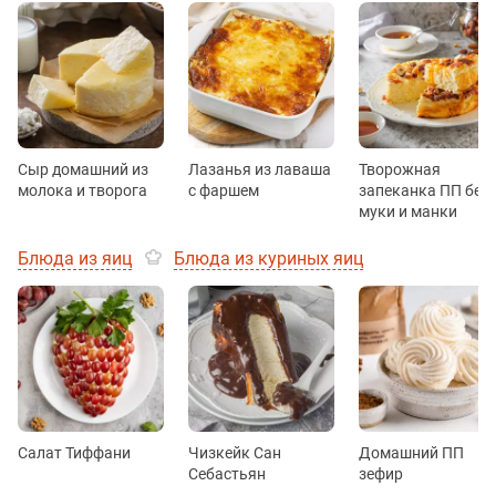
Сыр домашний из
Лазанья из лаваша
Творожная
молока и творога
с фаршем
запеканка ПП без
муки и манки
Блюда из яиц
Блюда из куриных яиц
Салат Тиффани
Чизкейк Сан
Домашний ПП
Себастьян
зефир