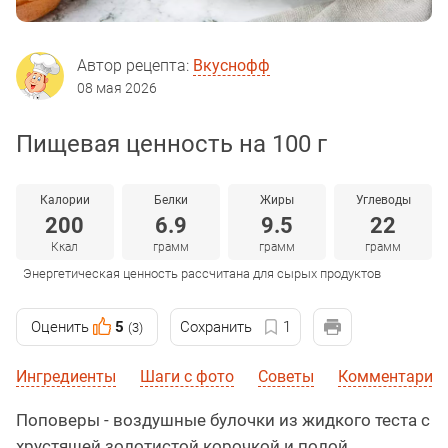
Автор рецепта:
Вкуснофф
08 мая 2026
Пищевая ценность на 100 г
Калории
Белки
Жиры
Углеводы
200
6.9
9.5
22
Ккал
грамм
грамм
грамм
Энергетическая ценность рассчитана для сырых продуктов
Оценить
5
Сохранить
1
(3)
Ингредиенты
Шаги с фото
Советы
Комментарии
Поповеры - воздушные булочки из жидкого теста с
хрустящей золотистой корочкой и полой