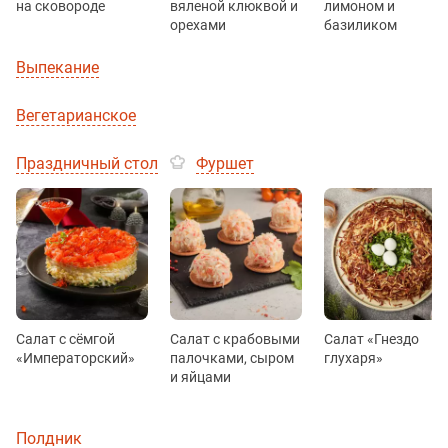
на сковороде
вяленой клюквой и
лимоном и
орехами
базиликом
Выпекание
Вегетарианское
Праздничный стол
Фуршет
Салат с сёмгой
Салат с крабовыми
Салат «Гнездо
«Императорский»
палочками, сыром
глухаря»
и яйцами
Полдник