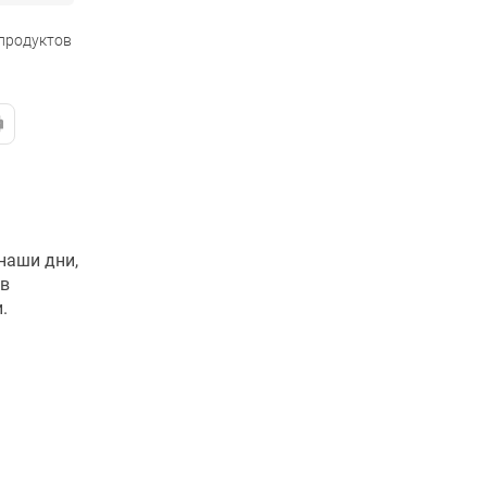
 продуктов
наши дни,
ов
.