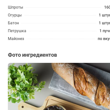
Шпроты
160
Огурцы
1 шту
Батон
1 шту
Петрушка
1 пуч
Майонез
по вку
Фото ингредиентов