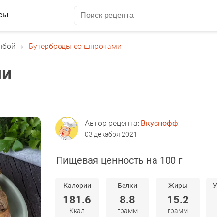
сы
ыбой
Бутерброды со шпротами
ми
Автор рецепта:
Вкуснофф
03 декабря 2021
Пищевая ценность на 100 г
Калории
Белки
Жиры
У
181.6
8.8
15.2
Ккал
грамм
грамм