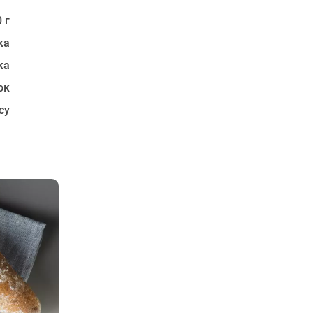
 г
ка
ка
ок
су