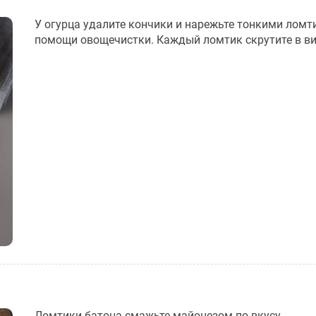
У огурца удалите кончики и нарежьте тонкими ломт
помощи овощечистки. Каждый ломтик скрутите в ви
Ломтики батона смажьте майонезом по вкусу.