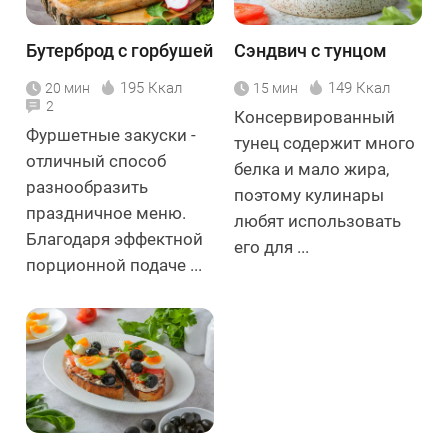
Бутерброд с горбушей
Сэндвич с тунцом
195 Ккал
149 Ккал
20 мин
15 мин
2
Консервированный
Фуршетные закуски -
тунец содержит много
отличный способ
белка и мало жира,
разнообразить
поэтому кулинары
праздничное меню.
любят использовать
Благодаря эффектной
его для ...
порционной подаче ...