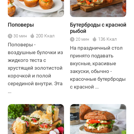
Поповеры
Бутерброды с красной
рыбой
200 Ккал
30 мин
136 Ккал
20 мин
Поповеры -
На праздничный стол
воздушные булочки из
принято подавать
жидкого теста с
вкусные, красивые
хрустящей золотистой
закуски, обычно -
корочкой и полой
красочные бутерброды
серединой внутри. Эта
с красной ...
...