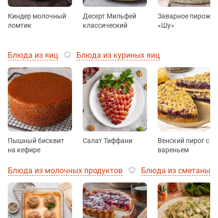
Киндер молочный
Десерт Мильфей
Заварное пирожн
ломтик
классический
«Шу»
Блюда из яиц
Блюда из куриных яиц
Пышный бисквит
Салат Тиффани
Венский пирог с
на кефире
вареньем
Блюда из молочных продуктов
Блюда из сметаны