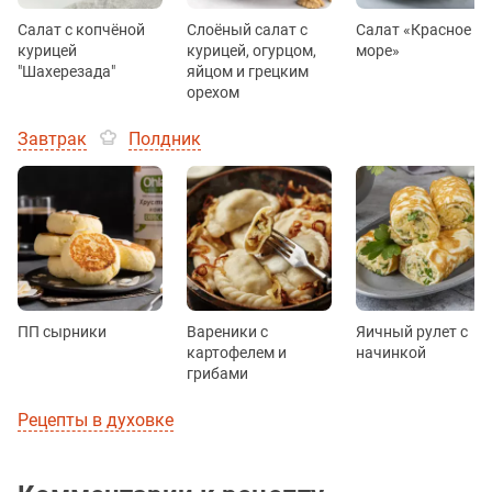
Салат с копчёной
Слоёный салат с
Салат «Красное
курицей
курицей, огурцом,
море»
"Шахерезада"
яйцом и грецким
орехом
Завтрак
Полдник
ПП сырники
Вареники с
Яичный рулет с
картофелем и
начинкой
грибами
Рецепты в духовке