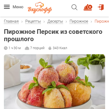
Меню
Главная
Рецепты
Десерты
Пирожное
Пирожно
Пирожное Персик из советского
прошлого
1 ч 30 м
7 порций
343 Ккал