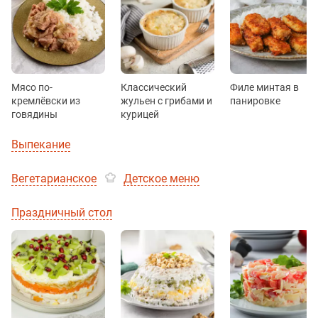
Мясо по-
Классический
Филе минтая в
кремлёвски из
жульен с грибами и
панировке
говядины
курицей
Выпекание
Вегетарианское
Детское меню
Праздничный стол