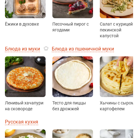
Ёжики в духовке
Песочный пирог с
Салат с курицей и
ягодами
пекинской
капустой
Блюда из муки
Блюда из пшеничной муки
Ленивый хачапури
Тесто для пиццы
Хычины с сыром и
на сковороде
без дрожжей
картофелем
Русская кухня