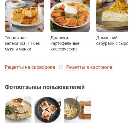
Творожная
Драники
Домашний
запеканка ПП без
картофельные
сабурани с сыром
муки и манки
классические
Рецепты на сковороде
Рецепты в кастрюле
Фотоотзывы пользователей