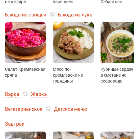
на кефире
вареньем
Себастьян
Блюда из овощей
Блюда из лука
Салат Кремлёвская
Мясо по-
Куриные сердечки
хряпа
кремлёвски из
в сметане на
говядины
сковороде
Варка
Жарка
Вегетарианское
Детское меню
Завтрак