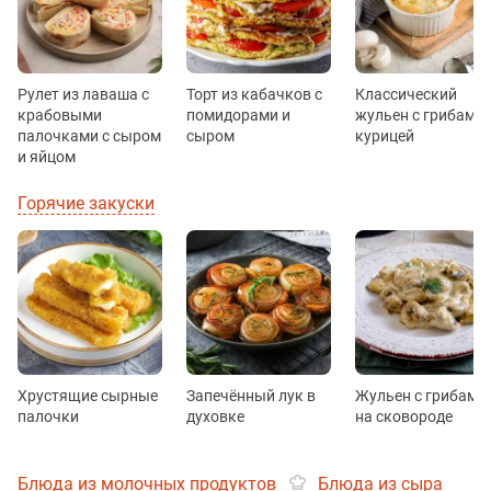
Рулет из лаваша с
Торт из кабачков с
Классический
крабовыми
помидорами и
жульен с грибами 
палочками с сыром
сыром
курицей
и яйцом
Горячие закуски
Хрустящие сырные
Запечённый лук в
Жульен с грибами
палочки
духовке
на сковороде
Блюда из молочных продуктов
Блюда из сыра