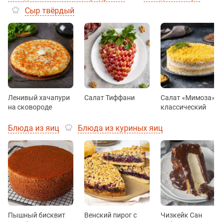
Сыр твёрдый
Ленивый хачапури
Салат Тиффани
Салат «Мимоза»
на сковороде
классический
Блюда из яиц
Блюда из куриных яиц
Пышный бисквит
Венский пирог с
Чизкейк Сан