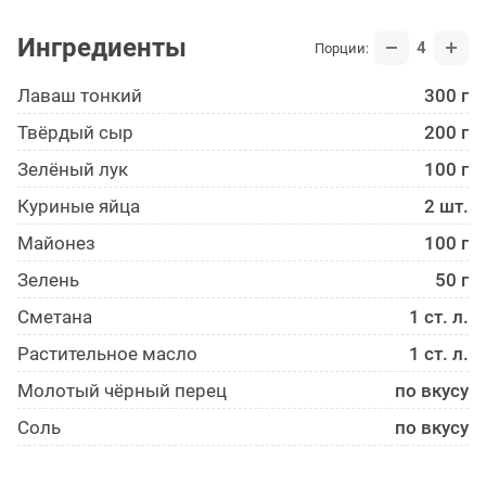
Ингредиенты
4
Порции:
Лаваш тонкий
300 г
Твёрдый сыр
200 г
Зелёный лук
100 г
Куриные яйца
2 шт.
Майонез
100 г
Зелень
50 г
Сметана
1 ст. л.
Растительное масло
1 ст. л.
Молотый чёрный перец
по вкусу
Соль
по вкусу