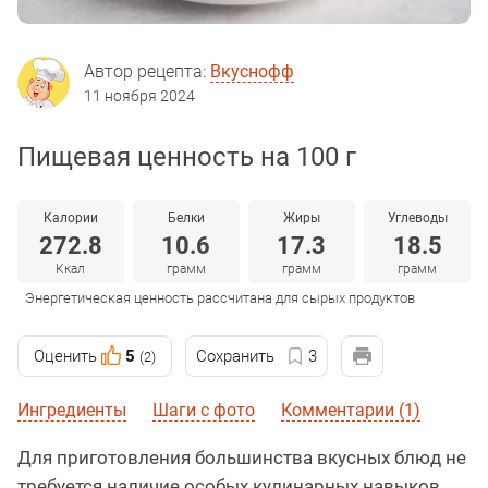
Автор рецепта:
Вкуснофф
11 ноября 2024
Пищевая ценность на 100 г
Калории
Белки
Жиры
Углеводы
272.8
10.6
17.3
18.5
Ккал
грамм
грамм
грамм
Энергетическая ценность рассчитана для сырых продуктов
Оценить
5
Сохранить
3
(2)
Ингредиенты
Шаги с фото
Комментарии (1)
Для приготовления большинства вкусных блюд не
требуется наличие особых кулинарных навыков,