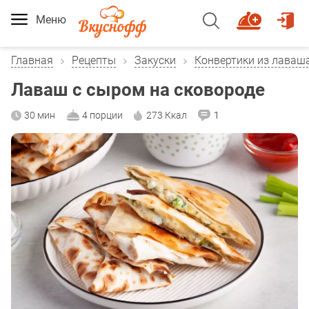
Меню
Главная
Рецепты
Закуски
Конвертики из лаваш
Лаваш с сыром на сковороде
30 мин
4 порции
273 Ккал
1