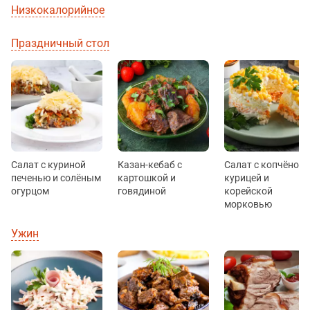
Низкокалорийное
Праздничный стол
Салат с куриной
Казан-кебаб с
Салат с копчёной
печенью и солёным
картошкой и
курицей и
огурцом
говядиной
корейской
морковью
Ужин