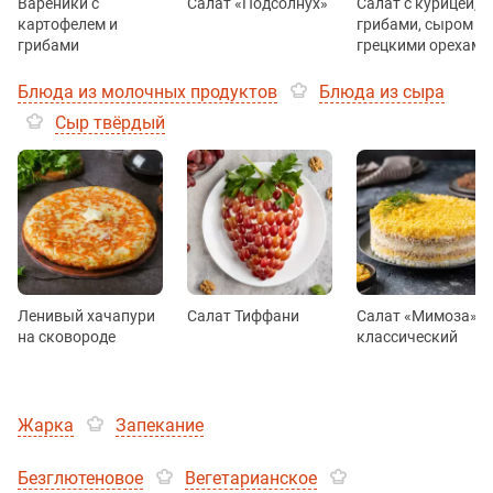
Вареники с
Салат «Подсолнух»
Салат с курицей,
картофелем и
грибами, сыром и
грибами
грецкими орехами
Блюда из молочных продуктов
Блюда из сыра
Сыр твёрдый
Ленивый хачапури
Салат Тиффани
Салат «Мимоза»
на сковороде
классический
Жарка
Запекание
Безглютеновое
Вегетарианское