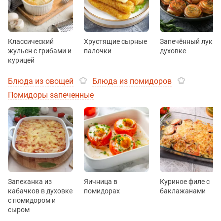
Классический
Хрустящие сырные
Запечённый лук в
жульен с грибами и
палочки
духовке
курицей
Блюда из овощей
Блюда из помидоров
Помидоры запеченные
Запеканка из
Яичница в
Куриное филе с
кабачков в духовке
помидорах
баклажанами
с помидором и
сыром