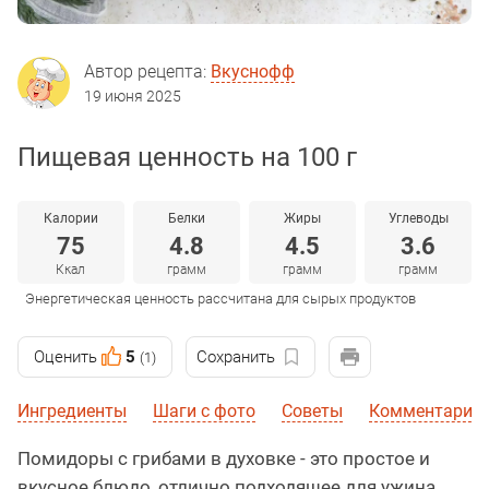
Автор рецепта:
Вкуснофф
19 июня 2025
Пищевая ценность на 100 г
Калории
Белки
Жиры
Углеводы
75
4.8
4.5
3.6
Ккал
грамм
грамм
грамм
Энергетическая ценность рассчитана для сырых продуктов
Оценить
5
Сохранить
(1)
Ингредиенты
Шаги с фото
Советы
Комментарии
Помидоры с грибами в духовке - это простое и
вкусное блюдо, отлично подходящее для ужина,