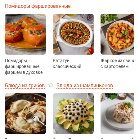
Помидоры фаршированные
Помидоры
Рататуй
Жаркое из свинин
фаршированные
классический
с картофелем
фаршем в духовке
Блюда из грибов
Блюда из шампиньонов