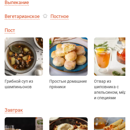
Выпекание
Вегетарианское
Постное
Пост
Грибной суп из
Простые домашние
Отвар из
шампиньонов
пряники
шиповника с
апельсином, мёдо
и специями
Завтрак