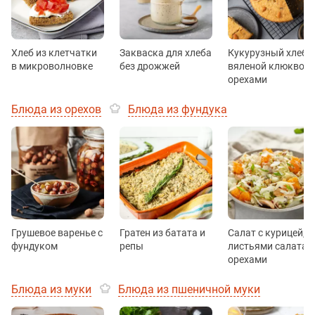
Хлеб из клетчатки
Закваска для хлеба
Кукурузный хлеб с
в микроволновке
без дрожжей
вяленой клюквой 
орехами
Блюда из орехов
Блюда из фундука
Грушевое варенье с
Гратен из батата и
Салат с курицей,
фундуком
репы
листьями салата и
орехами
Блюда из муки
Блюда из пшеничной муки