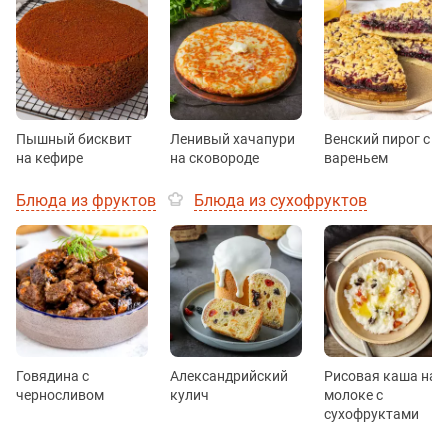
Пышный бисквит
Ленивый хачапури
Венский пирог с
на кефире
на сковороде
вареньем
Блюда из фруктов
Блюда из сухофруктов
Говядина с
Александрийский
Рисовая каша на
черносливом
кулич
молоке с
сухофруктами