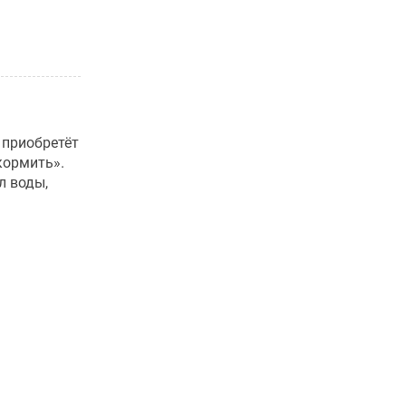
 приобретёт
кормить».
л воды,