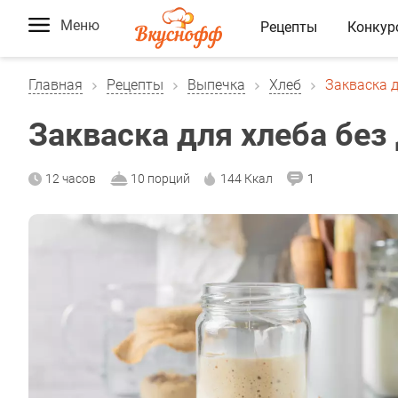
Меню
Рецепты
Конкур
Главная
Рецепты
Выпечка
Хлеб
Закваска 
Закваска для хлеба бе
12 часов
10 порций
144 Ккал
1