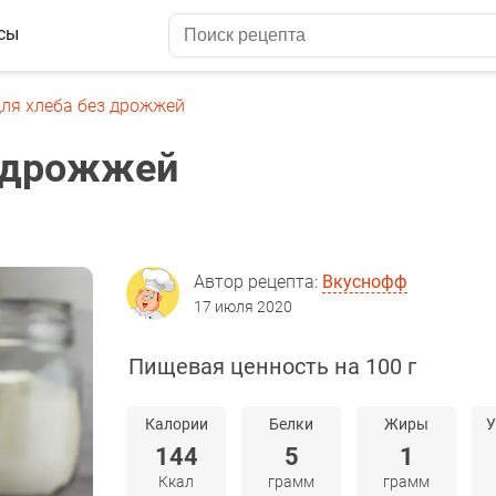
сы
для хлеба без дрожжей
з дрожжей
Автор рецепта:
Вкуснофф
17 июля 2020
Пищевая ценность на 100 г
Калории
Белки
Жиры
У
144
5
1
Ккал
грамм
грамм