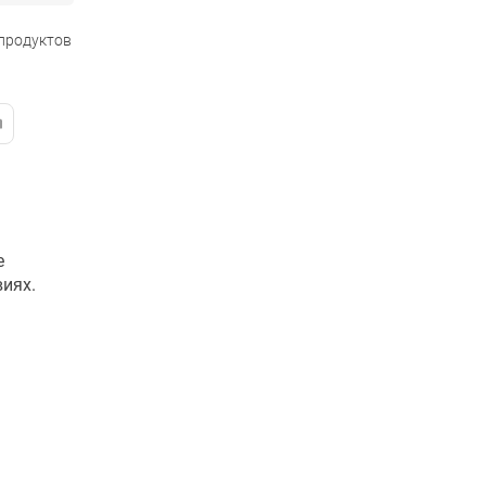
 продуктов
е
иях.