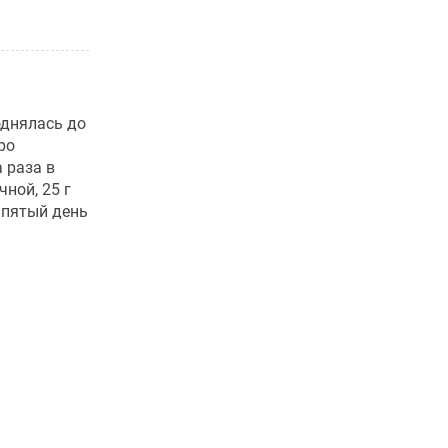
однялась до
ро
 раза в
чной, 25 г
 пятый день