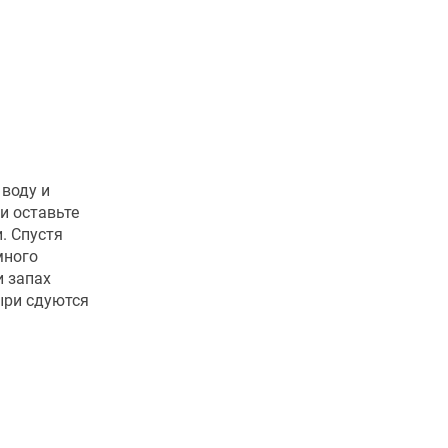
 воду и
и оставьте
. Спустя
много
и запах
ыри сдуются