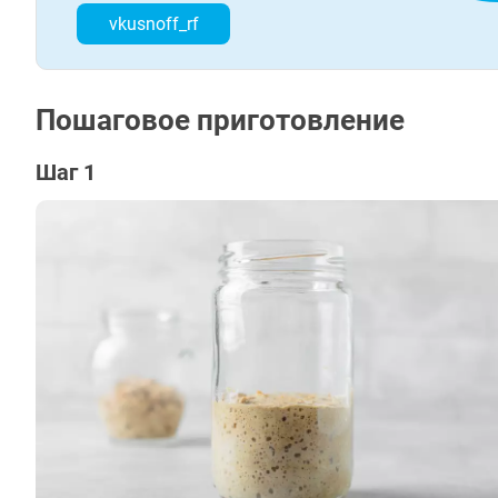
vkusnoff_rf
Пошаговое приготовление
Шаг 1