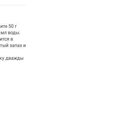
ите 50 г
 мл воды.
ится в
тый запах и
ску дважды