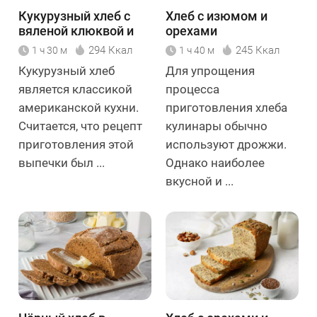
Кукурузный хлеб с
Хлеб с изюмом и
вяленой клюквой и
орехами
орехами
294 Ккал
245 Ккал
1 ч 30 м
1 ч 40 м
Кукурузный хлеб
Для упрощения
является классикой
процесса
американской кухни.
приготовления хлеба
Считается, что рецепт
кулинары обычно
приготовления этой
используют дрожжи.
выпечки был ...
Однако наиболее
вкусной и ...