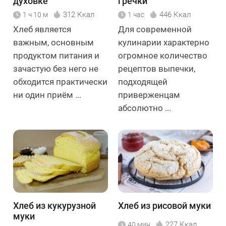
духовке
гречки
312 Ккал
446 Ккал
1 ч 10 м
1 час
Хлеб является
Для современной
важным, основным
кулинарии характерно
продуктом питания и
огромное количество
зачастую без него не
рецептов выпечки,
обходится практически
подходящей
ни один приём ...
приверженцам
абсолютно ...
Хлеб из кукурузной
Хлеб из рисовой муки
муки
227 Ккал
40 мин