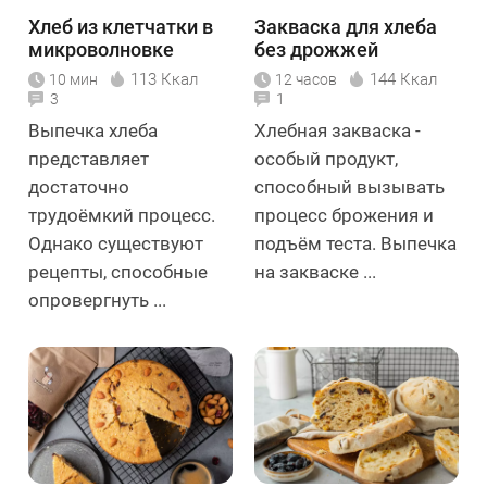
Хлеб из клетчатки в
Закваска для хлеба
микроволновке
без дрожжей
113 Ккал
144 Ккал
10 мин
12 часов
3
1
Выпечка хлеба
Хлебная закваска -
представляет
особый продукт,
достаточно
способный вызывать
трудоёмкий процесс.
процесс брожения и
Однако существуют
подъём теста. Выпечка
рецепты, способные
на закваске ...
опровергнуть ...