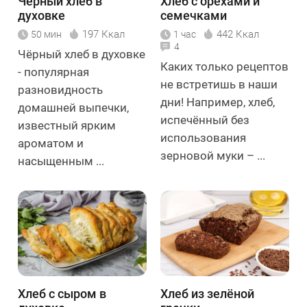
Чёрный хлеб в
Хлеб с орехами и
духовке
семечками
197 Ккал
442 Ккал
50 мин
1 час
4
Чёрный хлеб в духовке
Каких только рецептов
- популярная
не встретишь в наши
разновидность
дни! Например, хлеб,
домашней выпечки,
испечённый без
известный ярким
использования
ароматом и
зерновой муки – ...
насыщенным ...
Хлеб с сыром в
Хлеб из зелёной