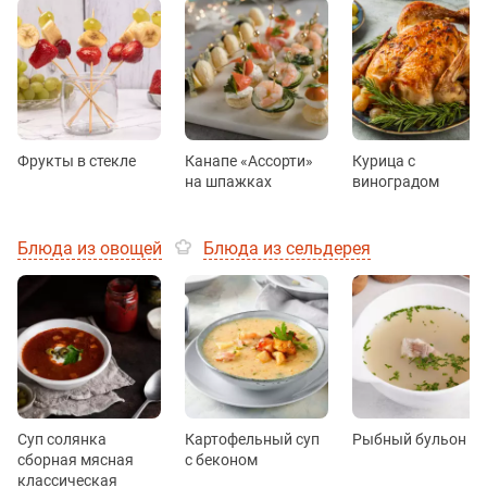
Фрукты в стекле
Канапе «Ассорти»
Курица с
на шпажках
виноградом
Блюда из овощей
Блюда из сельдерея
Суп солянка
Картофельный суп
Рыбный бульон
сборная мясная
с беконом
классическая