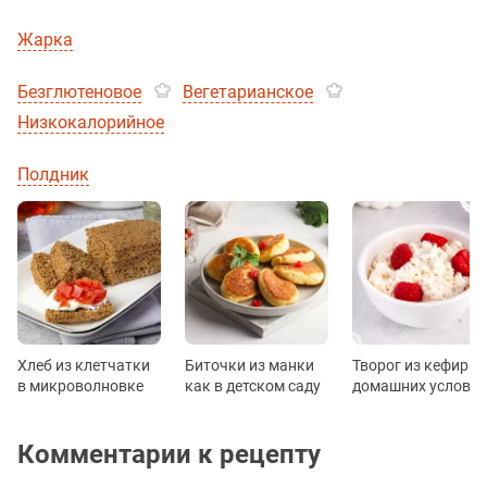
Жарка
Безглютеновое
Вегетарианское
Низкокалорийное
Полдник
Хлеб из клетчатки
Биточки из манки
Творог из кефира 
в микроволновке
как в детском саду
домашних услови
Комментарии к рецепту