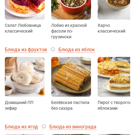
Салат Любовница
Лобио из красной
Харчо
классический
фасоли по-
классический
грузински
Блюда из фруктов
Блюда из яблок
Домашний ПП
Белёвская пастила
Пирог с творогом 
зефир
без сахара
яблоками
Блюда из ягод
Блюда из винограда